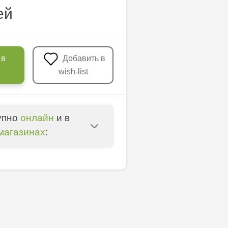
ей
 в
Добавить в
wish-list
упно
онлайн
и в
магазинах
:
u - str. Mihai Viteazul,
nica - bd. Decebal, 139
ica - bd. Dacia, 49/14