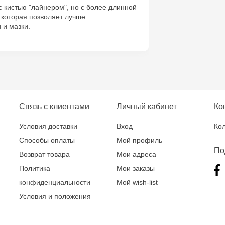
 с кистью "лайнером", но с более длинной
 которая позволяет лучше
Crafti Buiuca
 и мазки.
77/18
Crafti Cioca
61/6
Crafti Risca
Связь с клиентами
Личный кабинет
Ко
Crafti Bălți 
Условия доставки
Вход
Кол
Bun, 5
Способы оплаты
Мой профиль
По
Возврат товара
Мои адреса
Multistore C
Политика
Мои заказы
6
конфиденциальности
Мой wish-list
Условия и положения
Crafti Centr
și Sfânt, 18