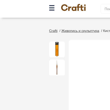
Crafti
/
Живопись и скульптура
/
Кис