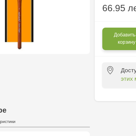
66.95 л
Добавить
корзину
Дост
этих 
Crafti Centr
10/1
ре
Crafti Bota
ристики
Crafti Botan