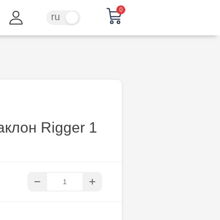
0
ru
ro
аклон Rigger 1