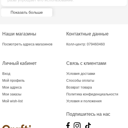
разы упрощает его использование.
Crafti Comrat - str Pobeda,48
Показать больше
Crafti Ciocana - bd. Mircea cel Bătrân,17/3
Crafti Buiucani - str. Ion Creangă, 68/1
Наши магазины
Контактные данные
Crafti Ciocana- Port Mall, etajul 3
Посмотреть адреса магазинов
Колл-центр: 079460460
Crafti Cahul - str. 31 August 1989, 13
Личный кабинет
Связь с клиентами
Вход
Условия доставки
Мой профиль
Способы оплаты
Мои адреса
Возврат товара
Мои заказы
Политика конфиденциальности
Мой wish-list
Условия и положения
Подпишитесь на нас