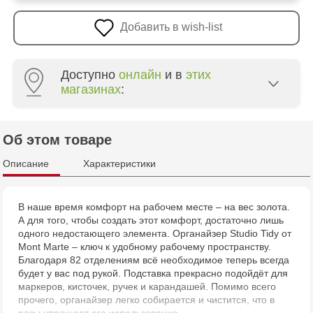
Добавить в wish-list
Доступно
онлайн
и в
этих
магазинах
:
Crafti Botanica - bd. Decebal, 139
Об этом товаре
Crafti Botanica - bd. Dacia, 49/14
Описание
Характеристики
Crafti Buiucani - str. Alba Iulia, 77/18
В наше время комфорт на рабочем месте – на вес золота.
А для того, чтобы создать этот комфорт, достаточно лишь
Crafti Riscani - bd. Moscova, 2
одного недостающего элемента. Органайзер Studio Tidy от
Mont Marte – ключ к удобному рабочему пространству.
Crafti Bălți - str. Alexandru Cel Bun, 5
Благодаря 82 отделениям всё необходимое теперь всегда
будет у вас под рукой. Подставка прекрасно подойдёт для
маркеров, кисточек, ручек и карандашей. Помимо всего
Multistore Centru - bd. Cantemir, 6
прочего, органайзер легко собирается и чистится, что в