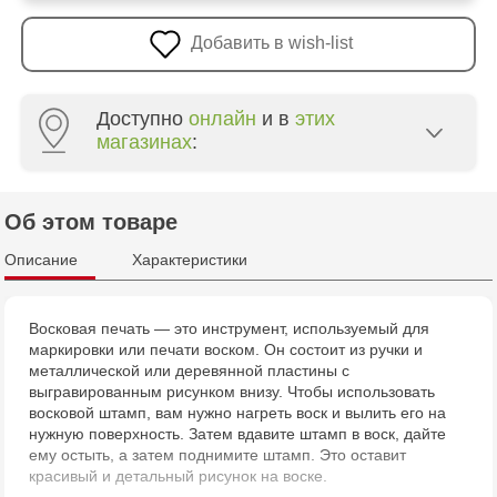
Добавить в wish-list
Доступно
онлайн
и в
этих
магазинах
:
Crafti Centru - str. Mihai Viteazul, 10/1
Об этом товаре
Crafti Buiucani - str. Alba Iulia, 77/18
Описание
Характеристики
Multistore Poșta Veche - str. Socoleni, 7
Восковая печать — это инструмент, используемый для
маркировки или печати воском. Он состоит из ручки и
Multistore Centru - bd. Cantemir, 6
металлической или деревянной пластины с
выгравированным рисунком внизу. Чтобы использовать
Crafti Buiucani - str. Ion Creangă, 68/1
восковой штамп, вам нужно нагреть воск и вылить его на
нужную поверхность. Затем вдавите штамп в воск, дайте
ему остыть, а затем поднимите штамп. Это оставит
Crafti Căușeni- str. Mihai Eminescu, 6
красивый и детальный рисунок на воске.