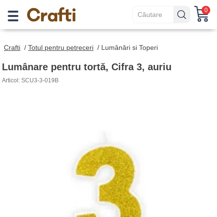
0
Crafti
/
Totul pentru petreceri
/
Lumânări si Toperi
Lumânare pentru tortă, Cifra 3, auriu
Articol: SCU3-3-019B