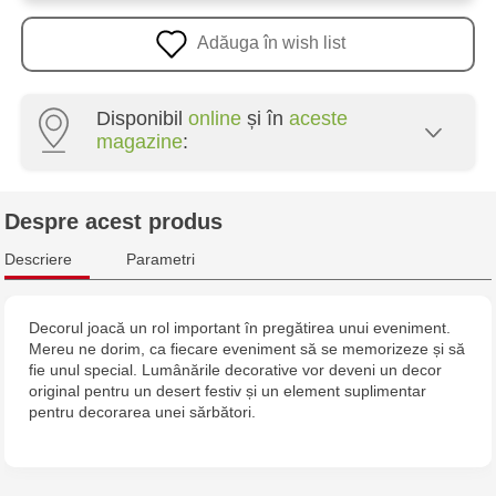
Adăuga în wish list
Disponibil
online
și în
aceste
magazine
:
Crafti Centru - str. Mihai Viteazul, 10/1
Despre acest produs
Crafti Botanica - bd. Decebal, 139
Descriere
Parametri
Crafti Botanica - bd. Dacia, 49/14
Decorul joacă un rol important în pregătirea unui eveniment.
Mereu ne dorim, ca fiecare eveniment să se memorizeze și să
Crafti Buiucani - str. Alba Iulia, 77/18
fie unul special. Lumânările decorative vor deveni un decor
original pentru un desert festiv și un element suplimentar
Crafti Ciocana - str. Alecu Russo, 61/6
pentru decorarea unei sărbători.
Crafti Riscani - bd. Moscova, 2