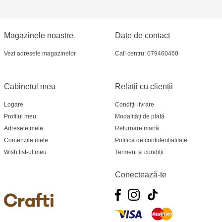
Multistore Poșta Veche - str. Socoleni, 7
Multistore Centru - bd. Cantemir, 6
Magazinele noastre
Date de contact
Crafti Comrat - str Pobeda,48
Vezi adresele magazinelor
Call centru: 079460460
Crafti Centru - bd. Ștefan cel Mare și Sfânt,
Cabinetul meu
Relații cu clienții
182
Logare
Condiții livrare
Crafti Ciocana - bd. Mircea cel Bătrân,17/3
Profilul meu
Modalități de plată
Adresele mele
Returnare marfă
Crafti Buiucani - str. Ion Creangă, 68/1
Comenzile mele
Politica de confidențialitate
Wish list-ul meu
Termeni și condiții
Crafti Ciocana- Port Mall, etajul 3
Conectează-te
Crafti Căușeni- str. Mihai Eminescu, 6
Crafti Cahul - str. 31 August 1989, 13