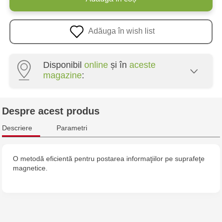
Adăuga în wish list
Disponibil
online
și în
aceste
magazine
:
Crafti Centru - str. Mihai Viteazul, 10/1
Despre acest produs
Crafti Botanica - bd. Decebal, 139
Descriere
Parametri
Crafti Botanica - bd. Dacia, 49/14
O metodă eficientă pentru postarea informaţiilor pe suprafeţe
magnetice.
Crafti Buiucani - str. Alba Iulia, 77/18
Crafti Ciocana - str. Alecu Russo, 61/6
Crafti Riscani - bd. Moscova, 2