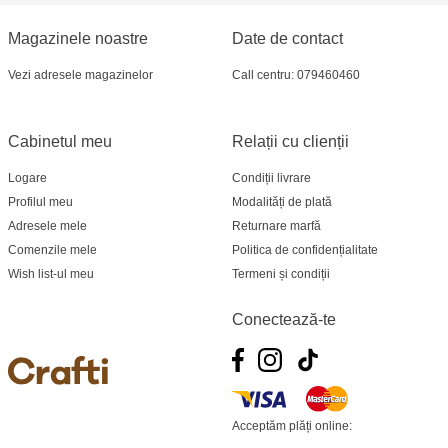
Crafti Bălți - str. Alexandru Cel Bun, 5
Magazinele noastre
Date de contact
Vezi adresele magazinelor
Call centru: 079460460
Multistore Poșta Veche - str. Socoleni, 7
Multistore Centru - bd. Cantemir, 6
Cabinetul meu
Relații cu clienții
Crafti Comrat - str Pobeda,48
Logare
Condiții livrare
Profilul meu
Modalități de plată
Crafti Centru - bd. Ștefan cel Mare și Sfânt,
Adresele mele
Returnare marfă
182
Comenzile mele
Politica de confidențialitate
Wish list-ul meu
Termeni și condiții
Crafti Ciocana - bd. Mircea cel Bătrân,17/3
Conectează-te
Crafti Buiucani - str. Ion Creangă, 68/1
Crafti Ciocana- Port Mall, etajul 3
Acceptăm plăți online:
Crafti Căușeni- str. Mihai Eminescu, 6