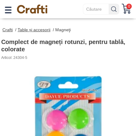
0
Crafti
/
Table și accesorii
/
Magneţi
Complect de magneți rotunzi, pentru tablă,
colorate
Articol: 24304-5