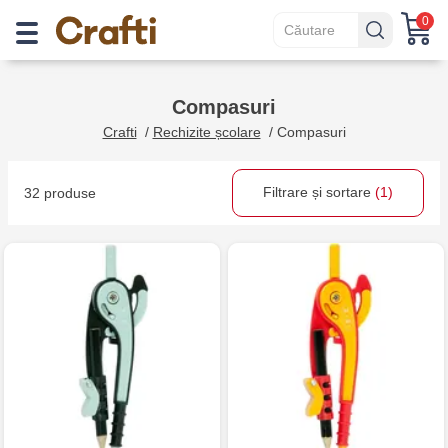
0
Сompasuri
Crafti
/
Rechizite școlare
/
Сompasuri
Filtrare și sortare
(1)
32 produse