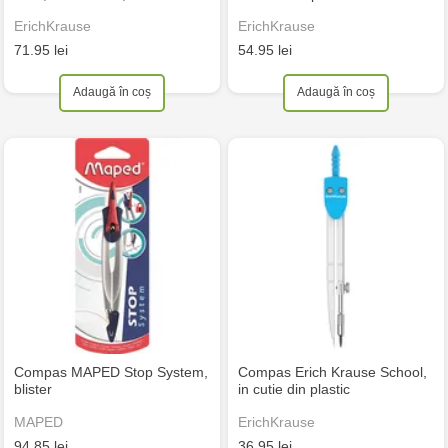
ErichKrause
ErichKrause
71.95 lei
54.95 lei
Adaugă în coș
Adaugă în coș
Compas MAPED Stop System,
Compas Erich Krause School,
blister
in cutie din plastic
MAPED
ErichKrause
94.85 lei
36.95 lei