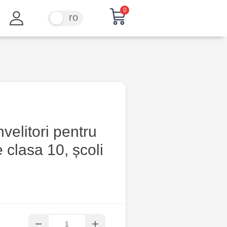
0
ru
ro
nvelitori pentru
clasa 10, școli