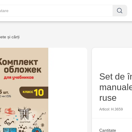
iete și cărți
Set de î
manuale 
ruse
Articol: H.3659
Cantitate