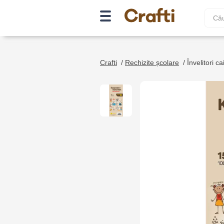
Crafti
/
Rechizite școlare
/
Învelitori ca