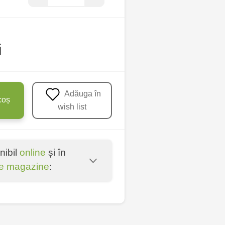
i
Adăuga în
coș
wish list
nibil
online
și în
e magazine
:
u - str. Mihai Viteazul,