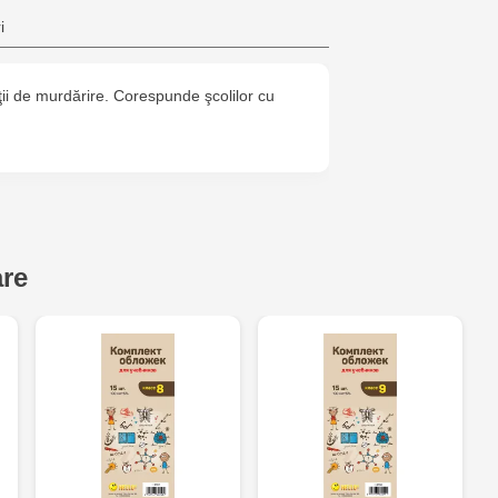
Crafti Bota
i
Crafti Botan
ii de murdărire. Corespunde şcolilor cu
Crafti Buiuca
77/18
Crafti Cioca
61/6
are
Crafti Risca
Crafti Bălți 
Bun, 5
Multistore P
Socoleni, 7