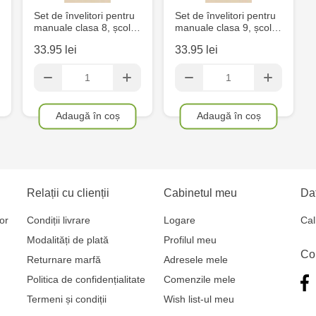
Multistore C
Set de învelitori pentru
Set de învelitori pentru
manuale clasa 8, școl…
manuale clasa 9, școl…
6
33.95 lei
33.95 lei
Crafti Comr
Crafti Centr
Adaugă în coș
Adaugă în coș
și Sfânt, 18
Crafti Cioca
Bătrân,17/3
Relații cu clienții
Cabinetul meu
Dat
Crafti Buiuc
or
Condiții livrare
Logare
Cal
68/1
Modalități de plată
Profilul meu
Co
Returnare marfă
Adresele mele
Crafti Cioca
Politica de confidențialitate
Comenzile mele
Crafti Cahul
Termeni și condiții
Wish list-ul meu