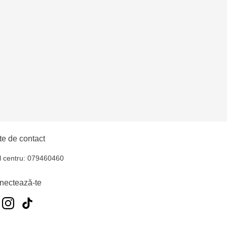
entru - bd. Cantemir,
at - str Pobeda,48
u - bd. Ștefan cel Mare
2
na - bd. Mircea cel
e de contact
ani - str. Ion Creangă,
l centru: 079460460
nectează-te
na- Port Mall, etajul 3
 - str. 31 August 1989,