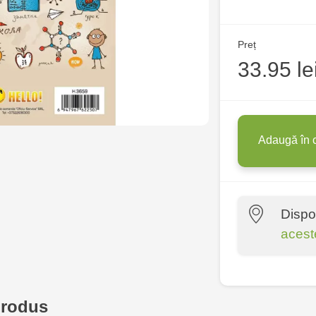
Preț
33.95 le
Adaugă în 
Dispo
acest
Crafti Centr
10/1
produs