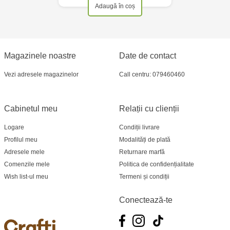
Adaugă în coș
Crafti Cahul - str. 31 August 1989, 13
Crafti Sculeni - str. Calea Ieșilor, 3/1
Magazinele noastre
Date de contact
Multistore Telecentru - str. N. Testemițanu
Vezi adresele magazinelor
Call centru: 079460460
Multistore Soroca - bd. Ștefan cel Mare, 110
Cabinetul meu
Relații cu clienții
Crafti Bălți- EviMall, et2
Logare
Condiții livrare
Profilul meu
Modalități de plată
MultiStore Căușeni- str. Iurii Gagarin 24
Adresele mele
Returnare marfă
Comenzile mele
Politica de confidențialitate
Wish list-ul meu
Termeni și condiții
Conectează-te