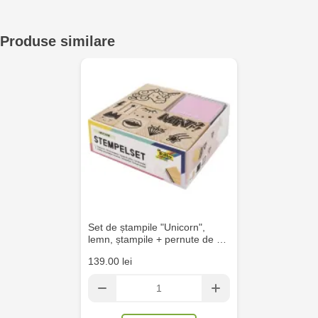
Crafti Bălți - str. Alexandru Cel Bun, 5
Produse similare
Multistore Poșta Veche - str. Socoleni, 7
Multistore Centru - bd. Cantemir, 6
Crafti Comrat - str Pobeda,48
Crafti Centru - bd. Ștefan cel Mare și Sfânt,
182
Crafti Ciocana - bd. Mircea cel Bătrân,17/3
Set de ștampile "Unicorn",
lemn, ștampile + pernute de …
Crafti Buiucani - str. Ion Creangă, 68/1
139.00 lei
Crafti Ciocana- Port Mall, etajul 3
Crafti Căușeni- str. Mihai Eminescu, 6