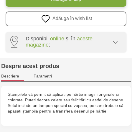
Adăuga în wish list
Disponibil
online
și în
aceste
magazine
:
Crafti Centru - str. Mihai Viteazul, 10/1
Despre acest produs
Crafti Botanica - bd. Decebal, 139
Descriere
Parametri
Crafti Botanica - bd. Dacia, 49/14
Ștampilele vă permit să aplicați pe hârtie imagini originale și
colorate. Puteți decora caiete sau felicitări cu astfel de desene.
Crafti Buiucani - str. Alba Iulia, 77/18
Setul include un tampon special cu vopsea, pe care trebuie să
apăsați ștampila pentru a transfera desenul pe hârtie.
Crafti Ciocana - str. Alecu Russo, 61/6
Crafti Riscani - bd. Moscova, 2