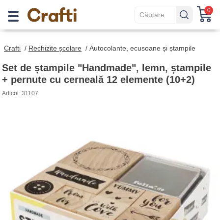
0
Crafti
/
Rechizite școlare
/
Autocolante, ecusoane și ștampile
Set de ștampile "Handmade", lemn, ștampile
+ pernute cu cerneală 12 elemente (10+2)
Articol: 31107