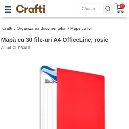
0
Crafti
/
Organizarea documentelor
/
Mape cu folii
Mapă cu 30 file-uri A4 OfficeLine, roșie
Articol: OL.DB30-5