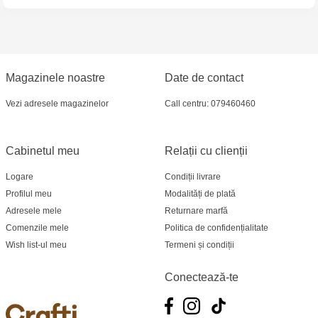
Crafti Bălți - str. Alexandru Cel Bun, 5
Multistore Poșta Veche - str. Socoleni, 7
Multistore Centru - bd. Cantemir, 6
Magazinele noastre
Date de contact
Vezi adresele magazinelor
Call centru: 079460460
Crafti Comrat - str Pobeda,48
Crafti Centru - bd. Ștefan cel Mare și Sfânt,
Cabinetul meu
Relații cu clienții
182
Logare
Condiții livrare
Crafti Ciocana - bd. Mircea cel Bătrân,17/3
Profilul meu
Modalități de plată
Adresele mele
Returnare marfă
Crafti Buiucani - str. Ion Creangă, 68/1
Comenzile mele
Politica de confidențialitate
Wish list-ul meu
Termeni și condiții
Crafti Ciocana- Port Mall, etajul 3
Conectează-te
Crafti Căușeni- str. Mihai Eminescu, 6