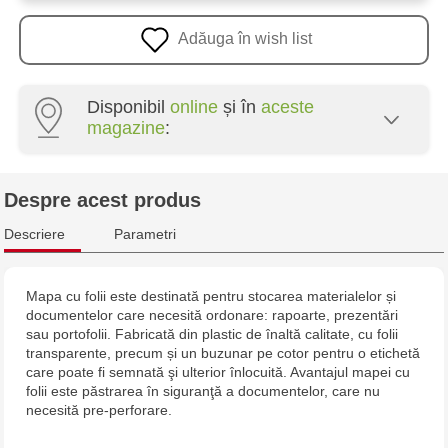
Adăuga în wish list
Disponibil
online
și în
aceste
magazine
:
Crafti Centru - str. Mihai Viteazul, 10/1
Despre acest produs
Crafti Botanica - bd. Decebal, 139
Descriere
Parametri
Crafti Botanica - bd. Dacia, 49/14
Mapa cu folii este destinată pentru stocarea materialelor și
documentelor care necesită ordonare: rapoarte, prezentări
Crafti Buiucani - str. Alba Iulia, 77/18
sau portofolii. Fabricată din plastic de înaltă calitate, cu folii
transparente, precum și un buzunar pe cotor pentru o etichetă
Crafti Ciocana - str. Alecu Russo, 61/6
care poate fi semnată şi ulterior înlocuită. Avantajul mapei cu
folii este păstrarea în siguranţă a documentelor, care nu
necesită pre-perforare.
Crafti Riscani - bd. Moscova, 2