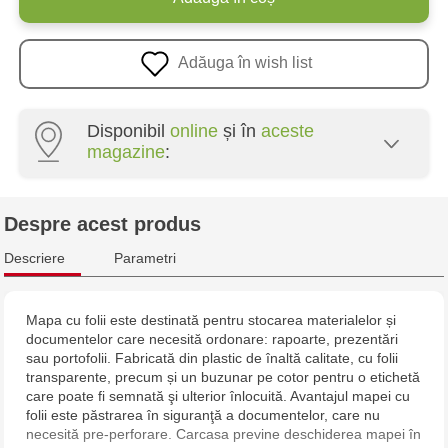
Adăuga în wish list
Disponibil
online
și în
aceste
magazine
:
Crafti Centru - str. Mihai Viteazul, 10/1
Despre acest produs
Crafti Botanica - bd. Decebal, 139
Descriere
Parametri
Crafti Botanica - bd. Dacia, 49/14
Mapa cu folii este destinată pentru stocarea materialelor și
documentelor care necesită ordonare: rapoarte, prezentări
Crafti Buiucani - str. Alba Iulia, 77/18
sau portofolii. Fabricată din plastic de înaltă calitate, cu folii
transparente, precum și un buzunar pe cotor pentru o etichetă
Crafti Ciocana - str. Alecu Russo, 61/6
care poate fi semnată şi ulterior înlocuită. Avantajul mapei cu
folii este păstrarea în siguranţă a documentelor, care nu
necesită pre-perforare. Carcasa previne deschiderea mapei în
Crafti Riscani - bd. Moscova, 2