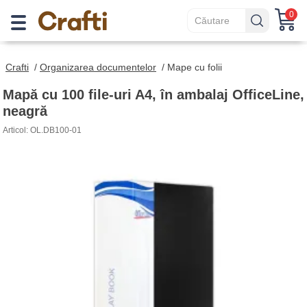
0
Crafti
/
Organizarea documentelor
/
Mape cu folii
Mapă cu 100 file-uri A4, în ambalaj OfficeLine,
neagră
Articol: OL.DB100-01