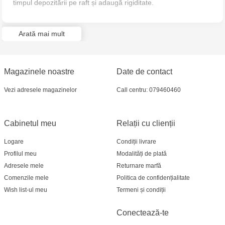
timpul depozitării pe raft și adaugă rigiditate.
Crafti Bălți - str. Alexandru Cel Bun, 5
Arată mai mult
Multistore Poșta Veche - str. Socoleni, 7
Multistore Centru - bd. Cantemir, 6
Magazinele noastre
Date de contact
Crafti Comrat - str Pobeda,48
Vezi adresele magazinelor
Call centru: 079460460
Crafti Centru - bd. Ștefan cel Mare și Sfânt,
Cabinetul meu
Relații cu clienții
182
Logare
Condiții livrare
Crafti Ciocana - bd. Mircea cel Bătrân,17/3
Profilul meu
Modalități de plată
Adresele mele
Returnare marfă
Crafti Buiucani - str. Ion Creangă, 68/1
Comenzile mele
Politica de confidențialitate
Wish list-ul meu
Termeni și condiții
Crafti Ciocana- Port Mall, etajul 3
Conectează-te
Crafti Căușeni- str. Mihai Eminescu, 6