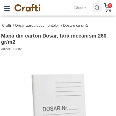
0
Crafti
/
Organizarea documentelor
/
Dosare cu șină
Mapă din carton Dosar, fără mecanism 260
gr/m2
Articol: H.2602