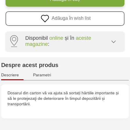
Adăuga în wish list
Disponibil
online
și în
aceste
magazine
:
Crafti Centru - str. Mihai Viteazul, 10/1
Despre acest produs
Crafti Botanica - bd. Decebal, 139
Descriere
Parametri
Crafti Botanica - bd. Dacia, 49/14
Dosarul din carton vă va ajuta să sortați hârtiile importante și
să le protejezaţi de deteriorare în timpul depozitării și
Crafti Buiucani - str. Alba Iulia, 77/18
transportării.
Crafti Ciocana - str. Alecu Russo, 61/6
Crafti Riscani - bd. Moscova, 2