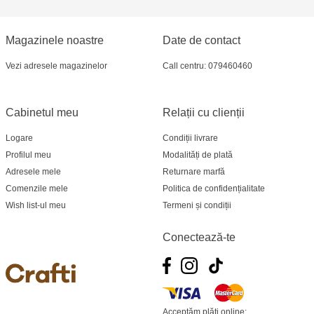
Crafti Bălți - str. Alexandru Cel Bun, 5
Magazinele noastre
Date de contact
Multistore Poșta Veche - str. Socoleni, 7
Vezi adresele magazinelor
Call centru: 079460460
Multistore Centru - bd. Cantemir, 6
Cabinetul meu
Relații cu clienții
Crafti Comrat - str Pobeda,48
Logare
Condiții livrare
Profilul meu
Modalități de plată
Crafti Centru - bd. Ștefan cel Mare și Sfânt,
Adresele mele
Returnare marfă
182
Comenzile mele
Politica de confidențialitate
Wish list-ul meu
Termeni și condiții
Crafti Ciocana - bd. Mircea cel Bătrân,17/3
Conectează-te
Crafti Buiucani - str. Ion Creangă, 68/1
Crafti Ciocana- Port Mall, etajul 3
Crafti Căușeni- str. Mihai Eminescu, 6
Acceptăm plăți online: