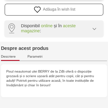
Adăuga în wish list
Disponibil
online
și în
aceste
magazine
:
Crafti Centru - str. Mihai Viteazul, 10/1
Despre acest produs
Crafti Botanica - bd. Decebal, 139
Descriere
Parametri
Crafti Botanica - bd. Dacia, 49/14
Pixul neautomat ulei BERRY de la ZiBi oferă o dispoziție
grozavă și o scriere ușoară atât pentru copii, cât și pentru
Crafti Buiucani - str. Alba Iulia, 77/18
adulți! Potrivit pentru utilizare acasă, în toate instituțiile de
învățământ și chiar în birouri!
Crafti Ciocana - str. Alecu Russo, 61/6
Crafti Riscani - bd. Moscova, 2