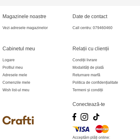
Crafti Bălți - str. Alexandru Cel Bun, 5
Magazinele noastre
Date de contact
Multistore Poșta Veche - str. Socoleni, 7
Vezi adresele magazinelor
Call centru: 079460460
Multistore Centru - bd. Cantemir, 6
Crafti Comrat - str Pobeda,48
Cabinetul meu
Relații cu clienții
Logare
Condiții livrare
Crafti Centru - bd. Ștefan cel Mare și Sfânt,
Profilul meu
Modalități de plată
182
Adresele mele
Returnare marfă
Comenzile mele
Politica de confidențialitate
Crafti Ciocana - bd. Mircea cel Bătrân,17/3
Wish list-ul meu
Termeni și condiții
Crafti Buiucani - str. Ion Creangă, 68/1
Conectează-te
Crafti Ciocana- Port Mall, etajul 3
Crafti Căușeni- str. Mihai Eminescu, 6
Acceptăm plăți online: