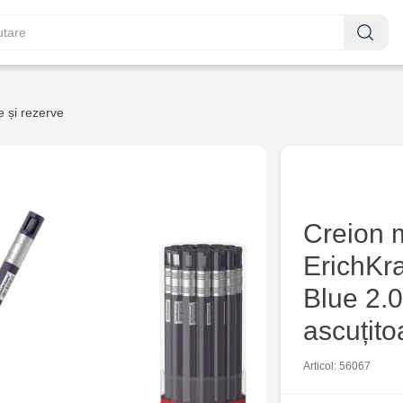
 și rezerve
Creion 
ErichKr
Blue 2.
ascuțito
Articol: 56067