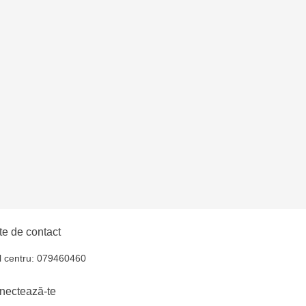
ni - str. Alba Iulia,
entru - bd. Cantemir,
ni- str. Mihai
6
e de contact
l centru: 079460460
nectează-te