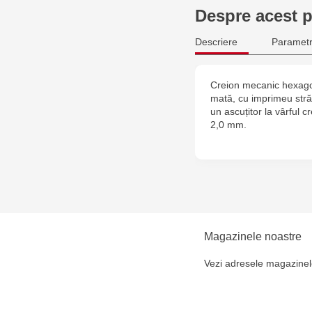
Despre acest 
Descriere
Parametr
Creion mecanic hexagon
mată, cu imprimeu străl
un ascuțitor la vârful c
2,0 mm.
Magazinele noastre
Vezi adresele magazinel