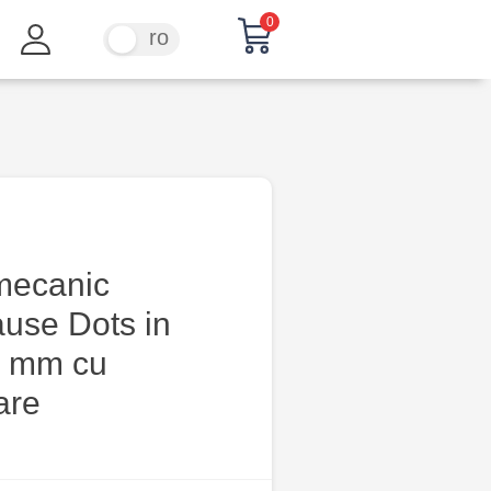
0
ru
ro
mecanic
ause Dots in
0 mm cu
are