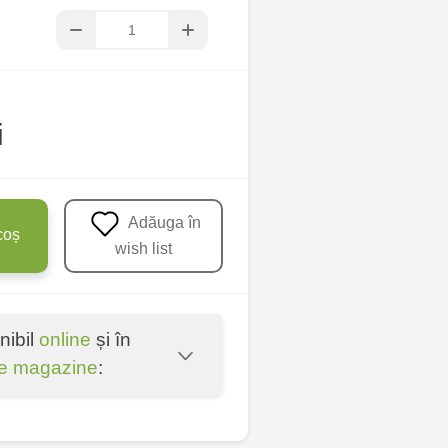
i
Adăuga în
coș
wish list
nibil
online
și în
e magazine
:
u - str. Mihai Viteazul,