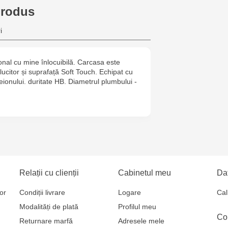
produs
Crafti Buiuca
i
77/18
al cu mine înlocuibilă. Carcasa este
Multistore C
ucitor și suprafață Soft Touch. Echipat cu
6
reionului. duritate HB. Diametrul plumbului -
Crafti Căușe
Eminescu, 
Relații cu clienții
Cabinetul meu
Dat
or
Condiții livrare
Logare
Cal
Modalități de plată
Profilul meu
Co
Returnare marfă
Adresele mele