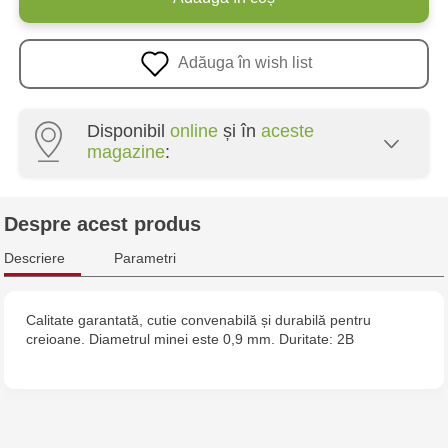
Adăuga în wish list
Disponibil
online
și în
aceste
magazine
:
Crafti Centru - str. Mihai Viteazul, 10/1
Despre acest produs
Crafti Botanica - bd. Decebal, 139
Descriere
Parametri
Crafti Botanica - bd. Dacia, 49/14
Calitate garantată, cutie convenabilă și durabilă pentru
creioane. Diametrul minei este 0,9 mm. Duritate: 2B
Crafti Buiucani - str. Alba Iulia, 77/18
Crafti Ciocana - str. Alecu Russo, 61/6
Crafti Riscani - bd. Moscova, 2