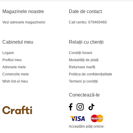
Crafti Bălți - str. Alexandru Cel Bun, 5
Magazinele noastre
Date de contact
Vezi adresele magazinelor
Call centru: 079460460
Multistore Poșta Veche - str. Socoleni, 7
Multistore Centru - bd. Cantemir, 6
Cabinetul meu
Relații cu clienții
Crafti Comrat - str Pobeda,48
Logare
Condiții livrare
Profilul meu
Modalități de plată
Crafti Centru - bd. Ștefan cel Mare și Sfânt,
Adresele mele
Returnare marfă
182
Comenzile mele
Politica de confidențialitate
Wish list-ul meu
Termeni și condiții
Crafti Ciocana - bd. Mircea cel Bătrân,17/3
Conectează-te
Crafti Buiucani - str. Ion Creangă, 68/1
Crafti Ciocana- Port Mall, etajul 3
Acceptăm plăți online:
Crafti Cahul - str. 31 August 1989, 13