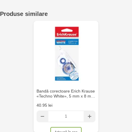
Crafti Cahul - str. 31 August 1989, 13
Produse similare
Crafti Sculeni - str. Calea Ieșilor, 3/1
Multistore Telecentru - str. N. Testemițanu
Multistore Soroca - bd. Ștefan cel Mare, 110
Crafti Bălți- EviMall, et2
MultiStore Căușeni- str. Iurii Gagarin 24
Bandă corectoare Erich Krause
«Techno White», 5 mm x 8 m…
40.95 lei