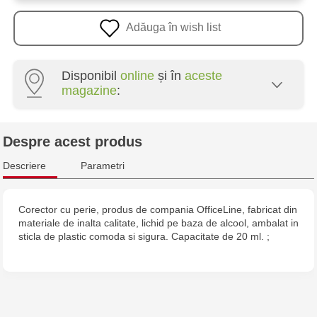
Adăuga în wish list
Disponibil
online
și în
aceste
magazine
:
Crafti Centru - str. Mihai Viteazul, 10/1
Despre acest produs
Crafti Botanica - bd. Decebal, 139
Descriere
Parametri
Crafti Botanica - bd. Dacia, 49/14
Corector cu perie, produs de compania OfficeLine, fabricat din
materiale de inalta calitate, lichid pe baza de alcool, ambalat in
Crafti Buiucani - str. Alba Iulia, 77/18
sticla de plastic comoda si sigura. Capacitate de 20 ml. ;
Crafti Ciocana - str. Alecu Russo, 61/6
Crafti Riscani - bd. Moscova, 2