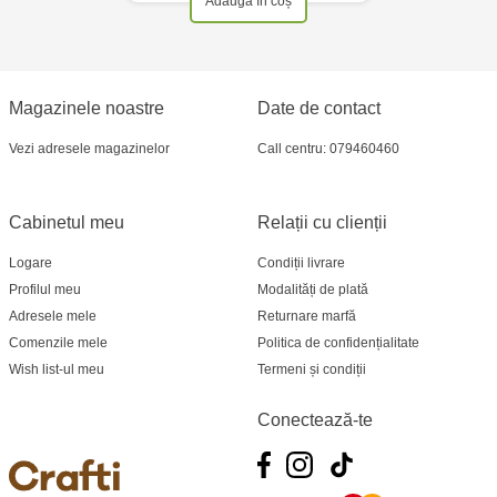
Adaugă în coș
Magazinele noastre
Date de contact
Vezi adresele magazinelor
Call centru: 079460460
Cabinetul meu
Relații cu clienții
Logare
Condiții livrare
Profilul meu
Modalități de plată
Adresele mele
Returnare marfă
Comenzile mele
Politica de confidențialitate
Wish list-ul meu
Termeni și condiții
Conectează-te