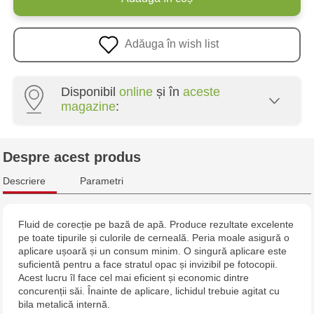
Adăuga în wish list
Disponibil
online
și în
aceste
magazine
:
Crafti Centru - str. Mihai Viteazul, 10/1
Despre acest produs
Crafti Botanica - bd. Decebal, 139
Descriere
Parametri
Crafti Botanica - bd. Dacia, 49/14
Fluid de corecție pe bază de apă. Produce rezultate excelente
pe toate tipurile și culorile de cerneală. Peria moale asigură o
Crafti Buiucani - str. Alba Iulia, 77/18
aplicare ușoară și un consum minim. O singură aplicare este
suficientă pentru a face stratul opac și invizibil pe fotocopii.
Crafti Ciocana - str. Alecu Russo, 61/6
Acest lucru îl face cel mai eficient și economic dintre
concurenții săi. Înainte de aplicare, lichidul trebuie agitat cu
bila metalică internă.
Crafti Riscani - bd. Moscova, 2