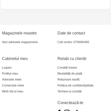
Crafti Bălți - str. Alexandru Cel Bun, 5
Multistore Poșta Veche - str. Socoleni, 7
Multistore Centru - bd. Cantemir, 6
Magazinele noastre
Date de contact
Vezi adresele magazinelor
Call centru: 079460460
Crafti Comrat - str Pobeda,48
Crafti Centru - bd. Ștefan cel Mare și Sfânt,
Cabinetul meu
Relații cu clienții
182
Logare
Condiții livrare
Crafti Ciocana - bd. Mircea cel Bătrân,17/3
Profilul meu
Modalități de plată
Adresele mele
Returnare marfă
Crafti Buiucani - str. Ion Creangă, 68/1
Comenzile mele
Politica de confidențialitate
Wish list-ul meu
Termeni și condiții
Crafti Ciocana- Port Mall, etajul 3
Conectează-te
Crafti Căușeni- str. Mihai Eminescu, 6