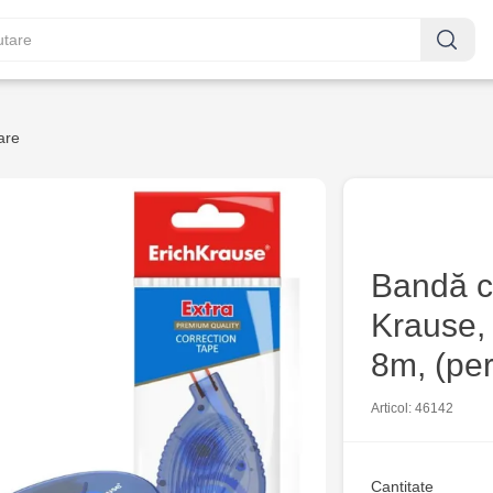
are
Bandă c
Krause,
8m, (per
Articol: 46142
Cantitate