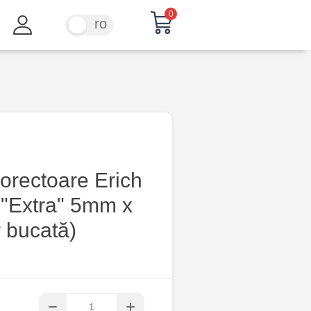
0
ru
ro
orectoare Erich
 "Extra" 5mm x
 bucată)