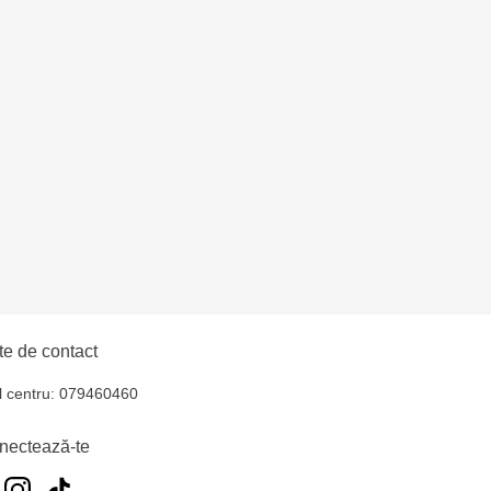
6
 - str. 31 August 1989,
i - str. Calea Ieșilor,
elecentru - str. N.
u
oroca - bd. Ștefan cel
e de contact
l centru: 079460460
 EviMall, et2
nectează-te
ăușeni- str. Iurii