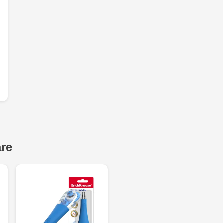
Multistore C
6
Crafti Comr
Crafti Centr
și Sfânt, 18
Crafti Cioca
Bătrân,17/3
are
Crafti Buiuc
68/1
Crafti Cioca
Crafti Căușe