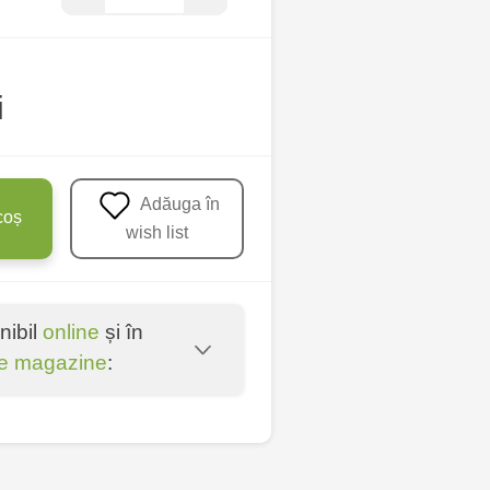
i
Adăuga în
coș
wish list
nibil
online
și în
e magazine
:
u - str. Mihai Viteazul,