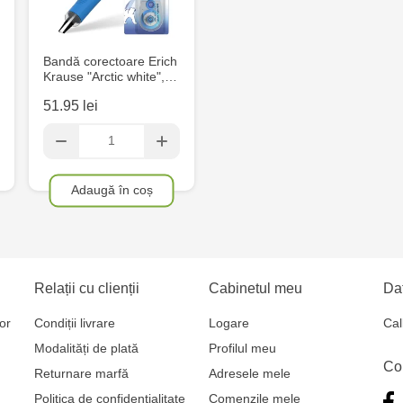
Eminescu, 
Crafti Cahul
Bandă corectoare Erich
13
Krause "Arctic white",…
51.95 lei
Crafti Sculen
3/1
Multistore T
Adaugă în coș
Testemițan
Multistore S
Mare, 110
Relații cu clienții
Cabinetul meu
Dat
or
Condiții livrare
Logare
Cal
Crafti Bălți-
Modalități de plată
Profilul meu
Co
MultiStore C
Returnare marfă
Adresele mele
Gagarin 24
Politica de confidențialitate
Comenzile mele