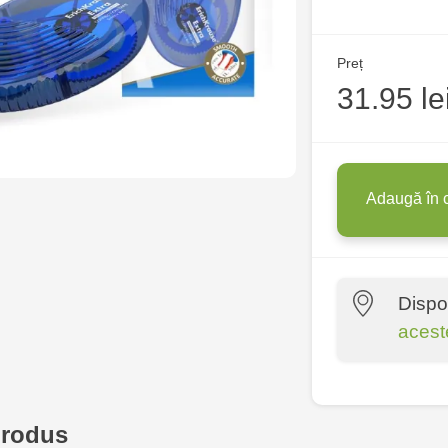
Preț
31.95 le
Adaugă în 
Dispo
acest
Crafti Centr
10/1
produs