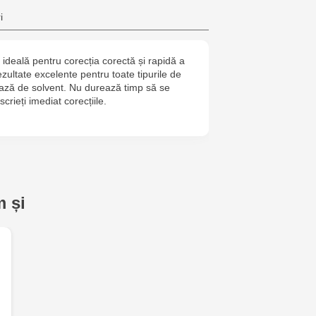
Crafti Bota
i
Crafti Botan
ideală pentru corecția corectă și rapidă a
ezultate excelente pentru toate tipurile de
Crafti Buiuca
bază de solvent. Nu durează timp să se
77/18
crieți imediat corecțiile.
Crafti Cioca
61/6
Crafti Risca
 și
Crafti Bălți 
Bun, 5
Multistore P
Socoleni, 7