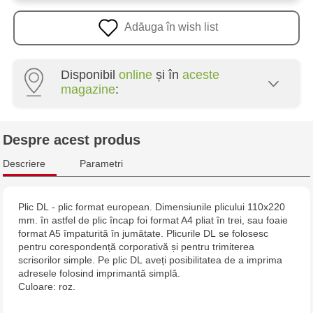
Adăuga în wish list
Disponibil
online
și în
aceste
magazine
:
Crafti Centru - str. Mihai Viteazul, 10/1
Despre acest produs
Crafti Botanica - bd. Dacia, 49/14
Descriere
Parametri
Crafti Buiucani - str. Alba Iulia, 77/18
Plic
DL
- plic format european. Dimensiunile plicului 110x220
mm. în astfel de plic încap foi format A4 pliat în trei, sau foaie
Crafti Ciocana - str. Alecu Russo, 61/6
format A5 împaturită în jumătate. Plicurile
DL
se folosesc
pentru corespondență corporativă și pentru trimiterea
Crafti Riscani - bd. Moscova, 2
scrisorilor simple. Pe plic
DL
aveți posibilitatea de a imprima
adresele folosind imprimantă simplă.
Culoare: roz.
Crafti Bălți - str. Alexandru Cel Bun, 5