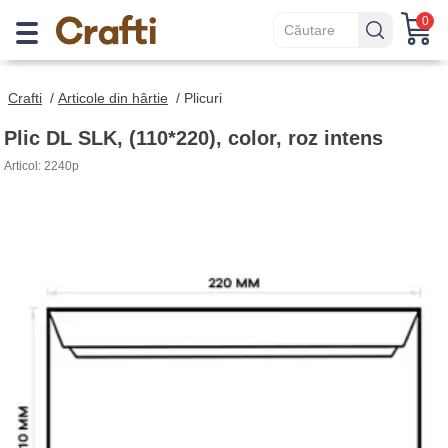
0
Crafti
/
Articole din hârtie
/
Plicuri
Plic DL SLK, (110*220), color, roz intens
Articol: 2240р