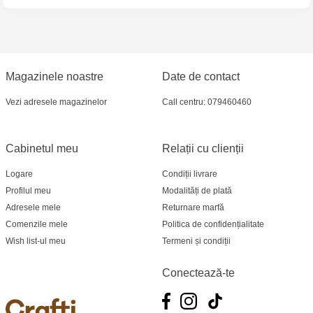
Multistore Poșta Veche - str. Socoleni, 7
Multistore Centru - bd. Cantemir, 6
Crafti Comrat - str Pobeda,48
Magazinele noastre
Date de contact
Vezi adresele magazinelor
Call centru: 079460460
Crafti Centru - bd. Ștefan cel Mare și Sfânt,
182
Cabinetul meu
Relații cu clienții
Crafti Ciocana - bd. Mircea cel Bătrân,17/3
Logare
Condiții livrare
Crafti Buiucani - str. Ion Creangă, 68/1
Profilul meu
Modalități de plată
Adresele mele
Returnare marfă
Crafti Ciocana- Port Mall, etajul 3
Comenzile mele
Politica de confidențialitate
Wish list-ul meu
Termeni și condiții
Crafti Căușeni- str. Mihai Eminescu, 6
Conectează-te
Crafti Cahul - str. 31 August 1989, 13