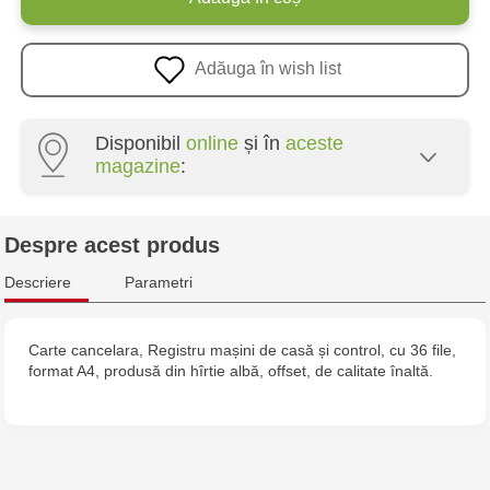
Adăuga în wish list
Disponibil
online
și în
aceste
magazine
:
Crafti Centru - str. Mihai Viteazul, 10/1
Despre acest produs
Crafti Botanica - bd. Decebal, 139
Descriere
Parametri
Crafti Botanica - bd. Dacia, 49/14
Carte cancelara, Registru mașini de casă și control, cu 36 file,
format A4, produsă din hîrtie albă, offset, de calitate înaltă.
Crafti Buiucani - str. Alba Iulia, 77/18
Crafti Ciocana - str. Alecu Russo, 61/6
Crafti Riscani - bd. Moscova, 2