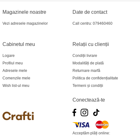
Crafti Bălți - str. Alexandru Cel Bun, 5
Magazinele noastre
Date de contact
Vezi adresele magazinelor
Call centru: 079460460
Multistore Poșta Veche - str. Socoleni, 7
Multistore Centru - bd. Cantemir, 6
Cabinetul meu
Relații cu clienții
Crafti Comrat - str Pobeda,48
Logare
Condiții livrare
Profilul meu
Modalități de plată
Crafti Centru - bd. Ștefan cel Mare și Sfânt,
Adresele mele
Returnare marfă
182
Comenzile mele
Politica de confidențialitate
Wish list-ul meu
Termeni și condiții
Crafti Ciocana - bd. Mircea cel Bătrân,17/3
Conectează-te
Crafti Buiucani - str. Ion Creangă, 68/1
Crafti Ciocana- Port Mall, etajul 3
Acceptăm plăți online:
Crafti Căușeni- str. Mihai Eminescu, 6