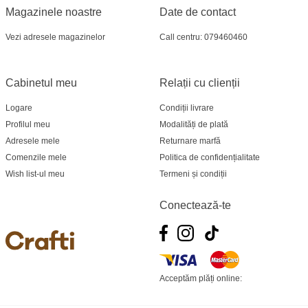
Magazinele noastre
Date de contact
Vezi adresele magazinelor
Call centru: 079460460
Cabinetul meu
Relații cu clienții
Logare
Condiții livrare
Profilul meu
Modalități de plată
Adresele mele
Returnare marfă
Comenzile mele
Politica de confidențialitate
Wish list-ul meu
Termeni și condiții
Conectează-te
Acceptăm plăți online: