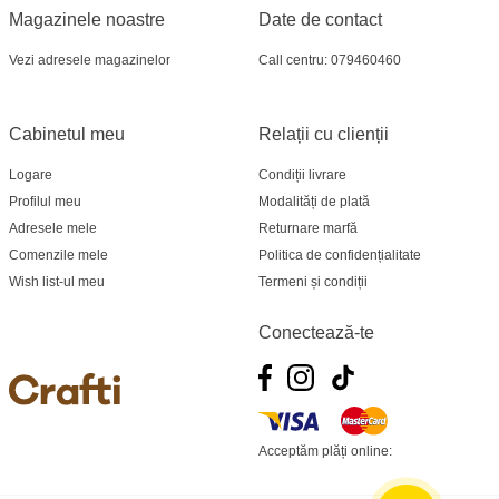
Magazinele noastre
Date de contact
Vezi adresele magazinelor
Call centru: 079460460
Cabinetul meu
Relații cu clienții
Logare
Condiții livrare
Profilul meu
Modalități de plată
Adresele mele
Returnare marfă
Comenzile mele
Politica de confidențialitate
Wish list-ul meu
Termeni și condiții
Conectează-te
Acceptăm plăți online: