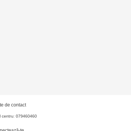
6
 - str. 31 August 1989,
i - str. Calea Ieșilor,
elecentru - str. N.
u
oroca - bd. Ștefan cel
e de contact
 EviMall, et2
l centru: 079460460
ăușeni- str. Iurii
nectează-te