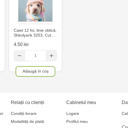
Eminescu, 
Crafti Cahul
13
Caiet 12 foi, linie oblică,
Shkolyarik 3253, Cut…
Crafti Sculen
4.50 lei
3/1
Multistore T
Testemițan
Adaugă în coș
Multistore S
Mare, 110
Relații cu clienții
Cabinetul meu
Dat
Crafti Bălți-
or
Condiții livrare
Logare
Cal
MultiStore C
Modalități de plată
Profilul meu
Gagarin 24
Co