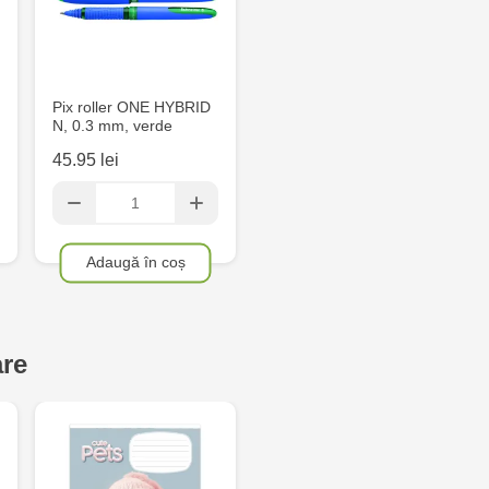
Multistore C
6
Crafti Comr
Pix roller ONE HYBRID
N, 0.3 mm, verde
Crafti Centr
45.95 lei
și Sfânt, 18
Crafti Cioca
Adaugă în coș
Bătrân,17/3
Crafti Buiuc
68/1
are
Crafti Cioca
Crafti Căușe