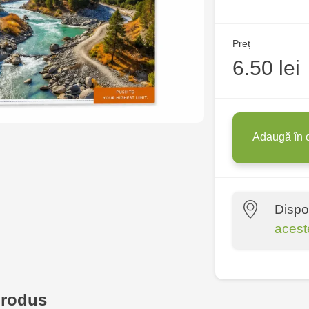
Preț
6.50 lei
Adaugă în 
Dispo
acest
Crafti Centr
10/1
produs