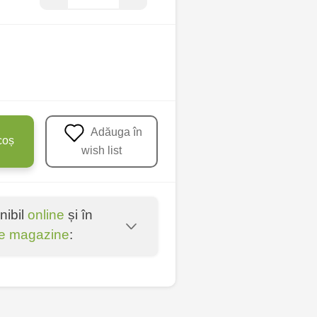
Adăuga în
coș
wish list
nibil
online
și în
e magazine
:
u - str. Mihai Viteazul,