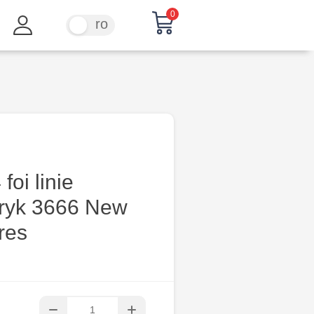
0
ru
ro
foi linie
ryk 3666 New
res