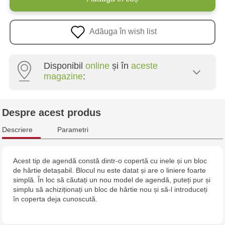
Adăuga în wish list
Disponibil
online
și în
aceste
magazine
:
Crafti Botanica - bd. Decebal, 139
Despre acest produs
Crafti Botanica - bd. Dacia, 49/14
Descriere
Parametri
Crafti Buiucani - str. Alba Iulia, 77/18
Acest tip de agendă constă dintr-o copertă cu inele și un bloc
de hârtie detașabil. Blocul nu este datat și are o liniere foarte
Crafti Ciocana - str. Alecu Russo, 61/6
simplă. În loc să căutați un nou model de agendă, puteți pur și
simplu să achiziționați un bloc de hârtie nou și să-l introduceți
Crafti Riscani - bd. Moscova, 2
în coperta deja cunoscută.
Multistore Poșta Veche - str. Socoleni, 7