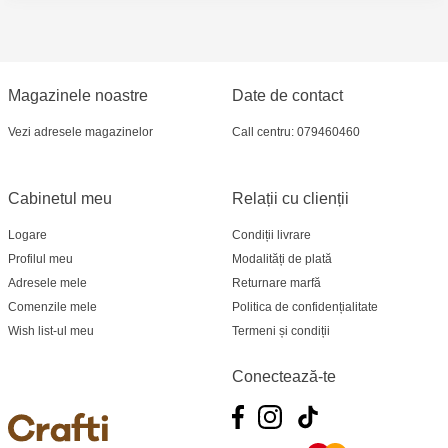
Multistore Centru - bd. Cantemir, 6
Crafti Comrat - str Pobeda,48
Magazinele noastre
Date de contact
Crafti Centru - bd. Ștefan cel Mare și Sfânt,
Vezi adresele magazinelor
Call centru: 079460460
182
Cabinetul meu
Relații cu clienții
Crafti Ciocana - bd. Mircea cel Bătrân,17/3
Logare
Condiții livrare
Crafti Buiucani - str. Ion Creangă, 68/1
Profilul meu
Modalități de plată
Adresele mele
Returnare marfă
Crafti Ciocana- Port Mall, etajul 3
Comenzile mele
Politica de confidențialitate
Wish list-ul meu
Termeni și condiții
Crafti Cahul - str. 31 August 1989, 13
Conectează-te
Crafti Sculeni - str. Calea Ieșilor, 3/1
Multistore Telecentru - str. N. Testemițanu