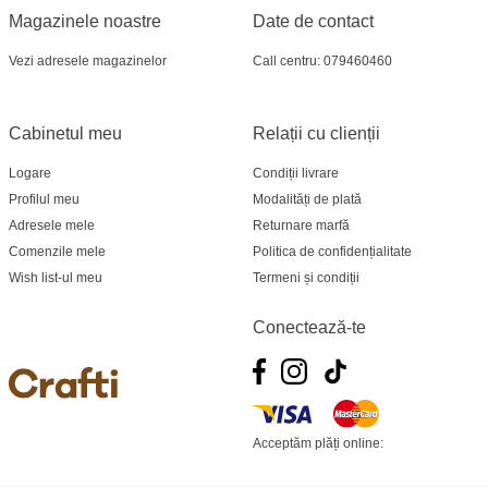
Magazinele noastre
Date de contact
Crafti Bălți - str. Alexandru Cel Bun, 5
Vezi adresele magazinelor
Call centru: 079460460
Multistore Poșta Veche - str. Socoleni, 7
Cabinetul meu
Relații cu clienții
Multistore Centru - bd. Cantemir, 6
Logare
Condiții livrare
Crafti Comrat - str Pobeda,48
Profilul meu
Modalități de plată
Adresele mele
Returnare marfă
Crafti Centru - bd. Ștefan cel Mare și Sfânt,
Comenzile mele
Politica de confidențialitate
182
Wish list-ul meu
Termeni și condiții
Crafti Ciocana - bd. Mircea cel Bătrân,17/3
Conectează-te
Crafti Buiucani - str. Ion Creangă, 68/1
Crafti Ciocana- Port Mall, etajul 3
Acceptăm plăți online:
Crafti Căușeni- str. Mihai Eminescu, 6