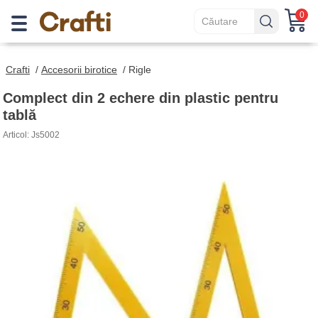
0
Crafti
/
Accesorii birotice
/
Rigle
Complect din 2 echere din plastic pentru
tablă
Articol: Js5002