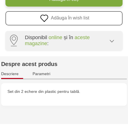
Adăuga în wish list
Disponibil
online
și în
aceste
magazine
:
Crafti Centru - str. Mihai Viteazul, 10/1
Despre acest produs
Crafti Botanica - bd. Decebal, 139
Descriere
Parametri
Crafti Botanica - bd. Dacia, 49/14
Set din 2 echere din plastic pentru tablă.
Crafti Buiucani - str. Alba Iulia, 77/18
Crafti Ciocana - str. Alecu Russo, 61/6
Crafti Riscani - bd. Moscova, 2