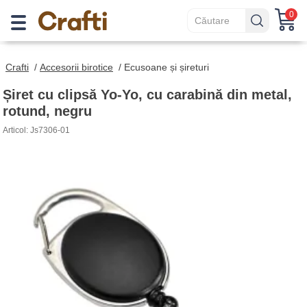
0
Crafti
/
Accesorii birotice
/
Ecusoane și șireturi
Șiret cu clipsă Yo-Yo, cu carabină din metal,
rotund, negru
Articol: Js7306-01