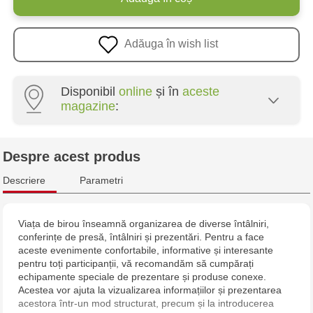
Adăuga în wish list
Disponibil
online
și în
aceste
magazine
:
Crafti Centru - str. Mihai Viteazul, 10/1
Despre acest produs
Crafti Botanica - bd. Decebal, 139
Descriere
Parametri
Crafti Botanica - bd. Dacia, 49/14
Viața de birou înseamnă organizarea de diverse întâlniri,
conferințe de presă, întâlniri și prezentări. Pentru a face
Crafti Buiucani - str. Alba Iulia, 77/18
aceste evenimente confortabile, informative și interesante
pentru toți participanții, vă recomandăm să cumpărați
Crafti Ciocana - str. Alecu Russo, 61/6
echipamente speciale de prezentare și produse conexe.
Acestea vor ajuta la vizualizarea informațiilor și prezentarea
acestora într-un mod structurat, precum și la introducerea
Crafti Riscani - bd. Moscova, 2