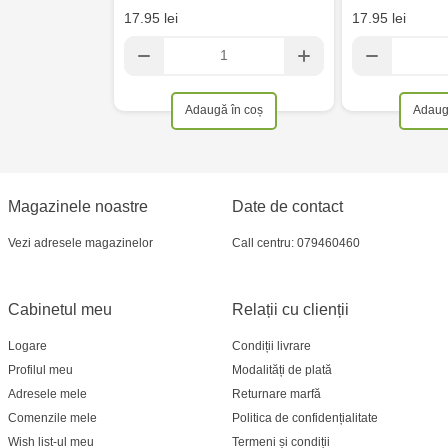
17.95 lei
17.95 lei
Adaugă în coș
Adaug
Magazinele noastre
Date de contact
Vezi adresele magazinelor
Call centru: 079460460
Cabinetul meu
Relații cu clienții
Logare
Condiții livrare
Profilul meu
Modalități de plată
Adresele mele
Returnare marfă
Comenzile mele
Politica de confidențialitate
Wish list-ul meu
Termeni și condiții