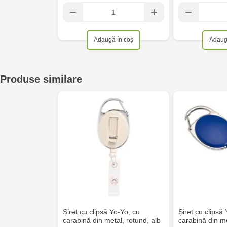
Crafti Cahul - str. 31 August 1989, 13
Adaugă în coș
Adaug
Crafti Sculeni - str. Calea Ieșilor, 3/1
Multistore Telecentru - str. N. Testemițanu
Produse similare
Multistore Soroca - bd. Ștefan cel Mare, 110
Crafti Bălți- EviMall, et2
MultiStore Căușeni- str. Iurii Gagarin 24
Șiret cu clipsă Yo-Yo, cu
Șiret cu clipsă
carabină din metal, rotund, alb
carabină din m