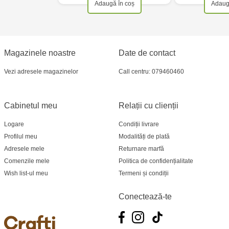
Adaugă în coș
Adaug
Crafti Cahul - str. 31 August 1989, 13
Crafti Sculeni - str. Calea Ieșilor, 3/1
Magazinele noastre
Date de contact
Multistore Telecentru - str. N. Testemițanu
Vezi adresele magazinelor
Call centru: 079460460
Multistore Soroca - bd. Ștefan cel Mare, 110
Crafti Bălți- EviMall, et2
Cabinetul meu
Relații cu clienții
Logare
Condiții livrare
MultiStore Căușeni- str. Iurii Gagarin 24
Profilul meu
Modalități de plată
Adresele mele
Returnare marfă
Comenzile mele
Politica de confidențialitate
Wish list-ul meu
Termeni și condiții
Conectează-te