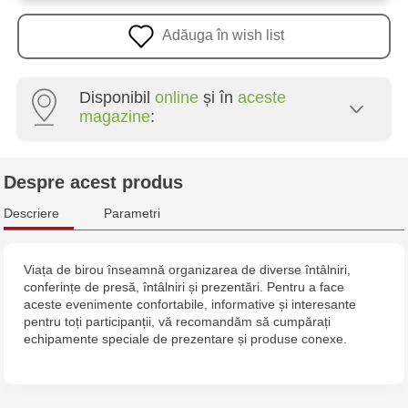
Adăuga în wish list
Disponibil
online
și în
aceste
magazine
:
Crafti Centru - str. Mihai Viteazul, 10/1
Despre acest produs
Crafti Botanica - bd. Decebal, 139
Descriere
Parametri
Crafti Botanica - bd. Dacia, 49/14
Viața de birou înseamnă organizarea de diverse întâlniri,
conferințe de presă, întâlniri și prezentări. Pentru a face
Crafti Buiucani - str. Alba Iulia, 77/18
aceste evenimente confortabile, informative și interesante
pentru toți participanții, vă recomandăm să cumpărați
Crafti Ciocana - str. Alecu Russo, 61/6
echipamente speciale de prezentare și produse conexe.
Crafti Riscani - bd. Moscova, 2