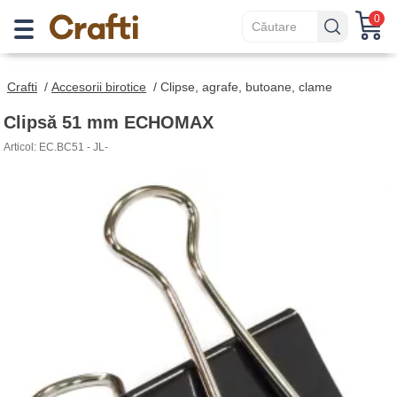
0
Crafti
/
Accesorii birotice
/
Clipse, agrafe, butoane, clame
Clipsă 51 mm ECHOMAX
Articol: EC.BC51 - JL-