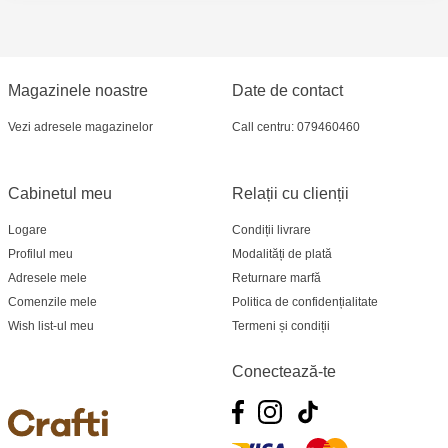
Crafti Bălți - str. Alexandru Cel Bun, 5
Multistore Poșta Veche - str. Socoleni, 7
Magazinele noastre
Date de contact
Multistore Centru - bd. Cantemir, 6
Vezi adresele magazinelor
Call centru: 079460460
Crafti Comrat - str Pobeda,48
Cabinetul meu
Relații cu clienții
Crafti Centru - bd. Ștefan cel Mare și Sfânt,
182
Logare
Condiții livrare
Profilul meu
Modalități de plată
Crafti Ciocana - bd. Mircea cel Bătrân,17/3
Adresele mele
Returnare marfă
Comenzile mele
Politica de confidențialitate
Crafti Buiucani - str. Ion Creangă, 68/1
Wish list-ul meu
Termeni și condiții
Crafti Căușeni- str. Mihai Eminescu, 6
Conectează-te
Crafti Cahul - str. 31 August 1989, 13