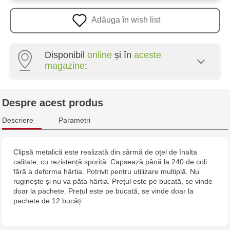
Adăuga în wish list
Disponibil
online
și în
aceste
magazine
:
Crafti Centru - str. Mihai Viteazul, 10/1
Despre acest produs
Crafti Botanica - bd. Decebal, 139
Descriere
Parametri
Crafti Botanica - bd. Dacia, 49/14
Clipsă metalică este realizată din sârmă de oțel de înalta
calitate, cu rezistență sporită. Capsează până la 240 de coli
Crafti Buiucani - str. Alba Iulia, 77/18
fără a deforma hârtia. Potrivit pentru utilizare multiplă. Nu
ruginește și nu va păta hârtia. Prețul este pe bucată, se vinde
Crafti Ciocana - str. Alecu Russo, 61/6
doar la pachete. Prețul este pe bucată, se vinde doar la
pachete de 12 bucăți
Crafti Riscani - bd. Moscova, 2