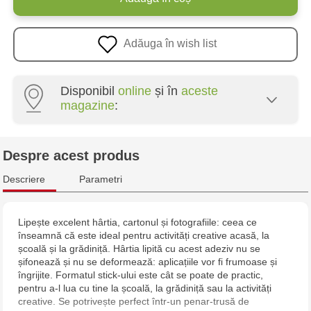
Adăuga în wish list
Disponibil
online
și în
aceste
magazine
:
Crafti Centru - str. Mihai Viteazul, 10/1
Despre acest produs
Crafti Botanica - bd. Decebal, 139
Descriere
Parametri
Crafti Botanica - bd. Dacia, 49/14
Lipește excelent hârtia, cartonul și fotografiile: ceea ce
înseamnă că este ideal pentru activități creative acasă, la
Crafti Buiucani - str. Alba Iulia, 77/18
școală și la grădiniță. Hârtia lipită cu acest adeziv nu se
șifonează și nu se deformează: aplicațiile vor fi frumoase și
Crafti Ciocana - str. Alecu Russo, 61/6
îngrijite. Formatul stick-ului este cât se poate de practic,
pentru a-l lua cu tine la școală, la grădiniță sau la activități
creative. Se potrivește perfect într-un penar-trusă de
Crafti Riscani - bd. Moscova, 2