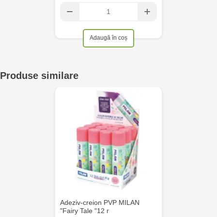
Crafti Cahul - str. 31 August 1989, 13
Adaugă în coș
Crafti Sculeni - str. Calea Ieșilor, 3/1
Multistore Telecentru - str. N. Testemițanu
Produse similare
Multistore Soroca - bd. Ștefan cel Mare, 110
Crafti Bălți- EviMall, et2
MultiStore Căușeni- str. Iurii Gagarin 24
Adeziv-creion PVP MILAN
"Fairy Tale "12 г