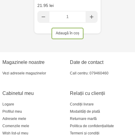
21.95 lei
Adaugă în coș
Magazinele noastre
Date de contact
Vezi adresele magazinelor
Call centru: 079460460
Cabinetul meu
Relații cu clienții
Logare
Condiții livrare
Profilul meu
Modalități de plată
Adresele mele
Returnare marfă
Comenzile mele
Politica de confidențialitate
Wish list-ul meu
Termeni și condiții