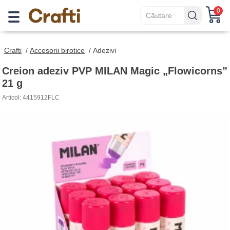
0
Crafti
/
Accesorii birotice
/
Adezivi
Creion adeziv PVP MILAN Magic „Flowicorns”
21 g
Articol: 4415912FLC