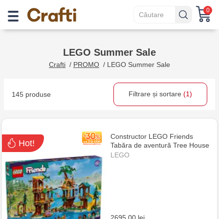
0
LEGO Summer Sale
Crafti
/
PROMO
/
LEGO Summer Sale
Filtrare și sortare
(1)
145 produse
Constructor LEGO Friends
Hot!
Tabăra de aventură Tree House
LEGO
2695.00 lei