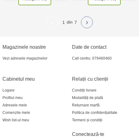
‹
›
1
7
Magazinele noastre
Date de contact
Vezi adresele magazinelor
Call centru: 079460460
Cabinetul meu
Relații cu clienții
Logare
Condiții livrare
Profilul meu
Modalități de plată
Adresele mele
Returnare marfă
Comenzile mele
Politica de confidențialitate
Wish list-ul meu
Termeni și condiții
Conectează-te