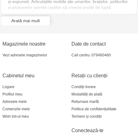
și expuneți. Articulațiile mobile ale umerilor, brațelor, șoldurilor
și picioarelor permit copiilor să creeze poziții de luptă
interesante în timpul misiunilor interesante. Spiridușul Verde
detaliat autentic vine cu 2 bombe de dovleac și faimosul său
Arată mai mult
planor. Bombele se potrivesc în mâna personajului și în
compartimentul de depozitare din spatele planorului. Perfect
pentru jocul de rol independent. Pentru un plus de distracție
digitală, constructorii pot mări imaginea, roti seturile în 3D și își
Magazinele noastre
Date de contact
pot urmări progresul cu aplicația distractivă și intuitivă LEGO
Builder.
Vezi adresele magazinelor
Call centru: 079460460
Cabinetul meu
Relații cu clienții
Logare
Condiții livrare
Profilul meu
Modalități de plată
Adresele mele
Returnare marfă
Comenzile mele
Politica de confidențialitate
Wish list-ul meu
Termeni și condiții
Conectează-te