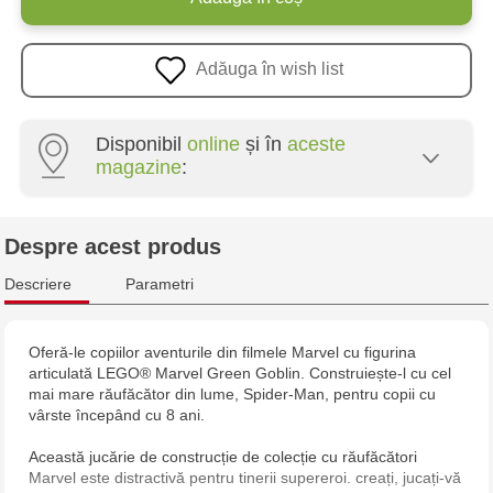
Adăuga în wish list
Disponibil
online
și în
aceste
magazine
:
Multistore Poșta Veche - str. Socoleni, 7
Despre acest produs
Multistore Centru - bd. Cantemir, 6
Descriere
Parametri
Multistore Telecentru - str. N. Testemițanu
Oferă-le copiilor aventurile din filmele Marvel cu figurina
articulată LEGO® Marvel Green Goblin. Construiește-l cu cel
Multistore Soroca - bd. Ștefan cel Mare, 110
mai mare răufăcător din lume, Spider-Man, pentru copii cu
vârste începând cu 8 ani.
Această jucărie de construcție de colecție cu răufăcători
Marvel este distractivă pentru tinerii supereroi. creați, jucați-vă