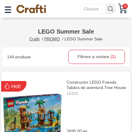
0
LEGO Summer Sale
Crafti
/
PROMO
/
LEGO Summer Sale
Filtrare și sortare
(1)
144 produse
Constructor LEGO Friends
Hot!
Tabăra de aventură Tree House
LEGO
2695.00 lei