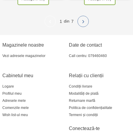
‹
›
1
7
Magazinele noastre
Date de contact
Vezi adresele magazinelor
Call centru: 079460460
Cabinetul meu
Relații cu clienții
Logare
Condiții livrare
Profilul meu
Modalități de plată
Adresele mele
Returnare marfă
Comenzile mele
Politica de confidențialitate
Wish list-ul meu
Termeni și condiții
Conectează-te