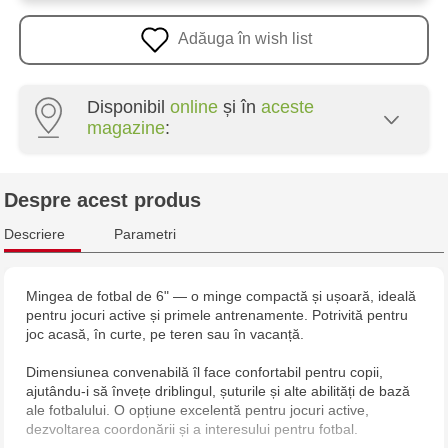
Adăuga în wish list
Disponibil
online
și în
aceste
magazine
:
Multistore Centru - bd. Cantemir, 6
Despre acest produs
Descriere
Parametri
Mingea de fotbal de 6" — o minge compactă și ușoară, ideală
pentru jocuri active și primele antrenamente. Potrivită pentru
joc acasă, în curte, pe teren sau în vacanță.
Dimensiunea convenabilă îl face confortabil pentru copii,
ajutându-i să învețe driblingul, șuturile și alte abilități de bază
ale fotbalului. O opțiune excelentă pentru jocuri active,
dezvoltarea coordonării și a interesului pentru fotbal.