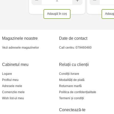
Adaugă în coș
Adaug
Magazinele noastre
Date de contact
Vezi adresele magazinelor
Call centru: 079460460
Cabinetul meu
Relații cu clienții
Logare
Condiții livrare
Profilul meu
Modalități de plată
Adresele mele
Returnare marfă
Comenzile mele
Politica de confidențialitate
Wish list-ul meu
Termeni și condiții
Conectează-te