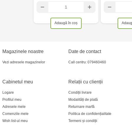
Adaugă în coș
Adaug
Magazinele noastre
Date de contact
Vezi adresele magazinelor
Call centru: 079460460
Cabinetul meu
Relații cu clienții
Logare
Condiții livrare
Profilul meu
Modalități de plată
Adresele mele
Returnare marfă
Comenzile mele
Politica de confidențialitate
Wish list-ul meu
Termeni și condiții