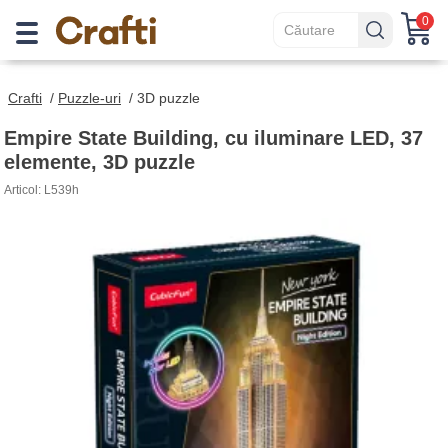
0
Crafti
/
Puzzle-uri
/
3D puzzle
Empire State Building, cu iluminare LED, 37
elemente, 3D puzzle
Articol: L539h