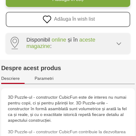
Adăuga în wish list
Disponibil
online
și în
aceste
magazine
:
Crafti Centru - str. Mihai Viteazul, 10/1
Despre acest produs
Crafti Botanica - bd. Decebal, 139
Descriere
Parametri
Crafti Botanica - bd. Dacia, 49/14
3D Puzzle-ul - constructor CubicFun este de interes nu numai
pentru copii, ci și pentru părinții lor. 3D Puzzle-urile -
Crafti Buiucani - str. Alba Iulia, 77/18
constructor în formă asamblată sunt volumetrice și arată la fel
ca și reale, și cu o exactitate istorică repetă fiecare detaliu al
Crafti Ciocana - str. Alecu Russo, 61/6
aspectului construcției.
3D Puzzle-ul - constructor CubicFun contribuie la dezvoltarea
Crafti Riscani - bd. Moscova, 2