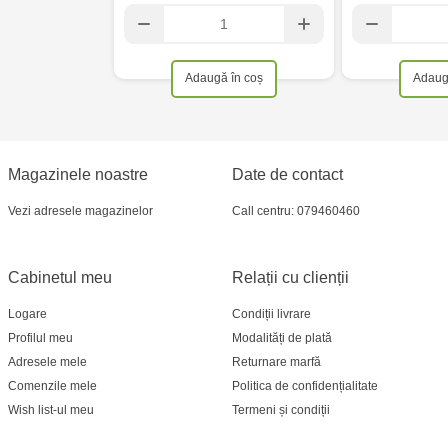
Crafti Cahul - str. 31 August 1989, 13
Adaugă în coș
Adaug
Multistore Telecentru - str. N. Testemițanu
Multistore Soroca - bd. Ștefan cel Mare, 110
Magazinele noastre
Date de contact
Crafti Bălți- EviMall, et2
Vezi adresele magazinelor
Call centru: 079460460
MultiStore Căușeni- str. Iurii Gagarin 24
Cabinetul meu
Relații cu clienții
Logare
Condiții livrare
Profilul meu
Modalități de plată
Adresele mele
Returnare marfă
Comenzile mele
Politica de confidențialitate
Wish list-ul meu
Termeni și condiții