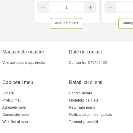
Crafti Bălți- EviMall, et2
Adaugă în coș
Adaug
MultiStore Căușeni- str. Iurii Gagarin 24
Magazinele noastre
Date de contact
Vezi adresele magazinelor
Call centru: 079460460
Cabinetul meu
Relații cu clienții
Logare
Condiții livrare
Profilul meu
Modalități de plată
Adresele mele
Returnare marfă
Comenzile mele
Politica de confidențialitate
Wish list-ul meu
Termeni și condiții