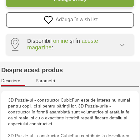
Adăuga în wish list
Disponibil
online
și în
aceste
magazine
:
Crafti Centru - str. Mihai Viteazul, 10/1
Despre acest produs
Crafti Botanica - bd. Dacia, 49/14
Descriere
Parametri
Crafti Buiucani - str. Alba Iulia, 77/18
3D Puzzle-ul - constructor CubicFun este de interes nu numai
pentru copii, ci și pentru părinții lor. 3D Puzzle-urile -
Crafti Ciocana - str. Alecu Russo, 61/6
constructor în formă asamblată sunt volumetrice și arată la fel
ca și reale, și cu o exactitate istorică repetă fiecare detaliu al
Crafti Riscani - bd. Moscova, 2
aspectului construcției.
3D Puzzle-ul - constructor CubicFun contribuie la dezvoltarea
Multistore Poșta Veche - str. Socoleni, 7