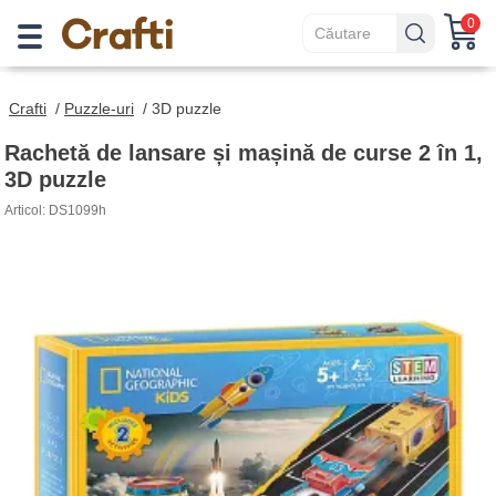
0
Crafti
/
Puzzle-uri
/
3D puzzle
Rachetă de lansare și mașină de curse 2 în 1,
3D puzzle
Articol: DS1099h