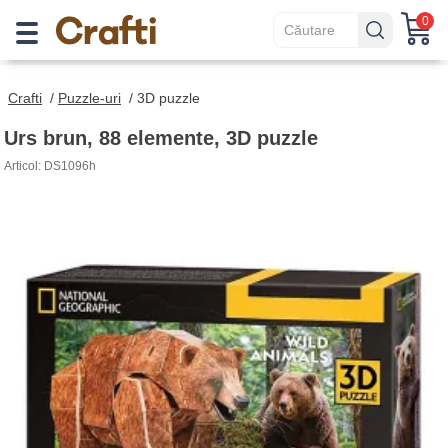
0
Crafti
/
Puzzle-uri
/
3D puzzle
Urs brun, 88 elemente, 3D puzzle
Articol: DS1096h