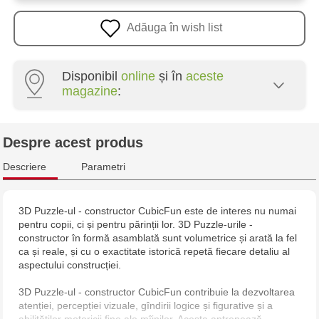
Adăuga în wish list
Disponibil
online
și în
aceste
magazine
:
Crafti Centru - str. Mihai Viteazul, 10/1
Despre acest produs
Crafti Botanica - bd. Decebal, 139
Descriere
Parametri
Crafti Botanica - bd. Dacia, 49/14
3D Puzzle-ul - constructor CubicFun este de interes nu numai
pentru copii, ci și pentru părinții lor. 3D Puzzle-urile -
Crafti Ciocana - str. Alecu Russo, 61/6
constructor în formă asamblată sunt volumetrice și arată la fel
ca și reale, și cu o exactitate istorică repetă fiecare detaliu al
Multistore Centru - bd. Cantemir, 6
aspectului construcției.
3D Puzzle-ul - constructor CubicFun contribuie la dezvoltarea
Crafti Comrat - str Pobeda,48
atenției, percepției vizuale, gîndirii logice și figurative și a