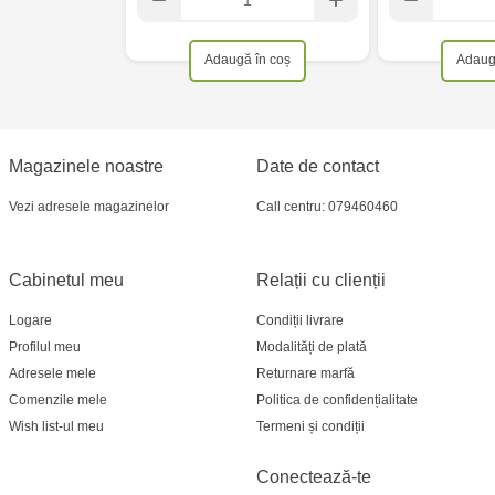
Adaugă în coș
Adaug
Magazinele noastre
Date de contact
Vezi adresele magazinelor
Call centru: 079460460
Cabinetul meu
Relații cu clienții
Logare
Condiții livrare
Profilul meu
Modalități de plată
Adresele mele
Returnare marfă
Comenzile mele
Politica de confidențialitate
Wish list-ul meu
Termeni și condiții
Conectează-te