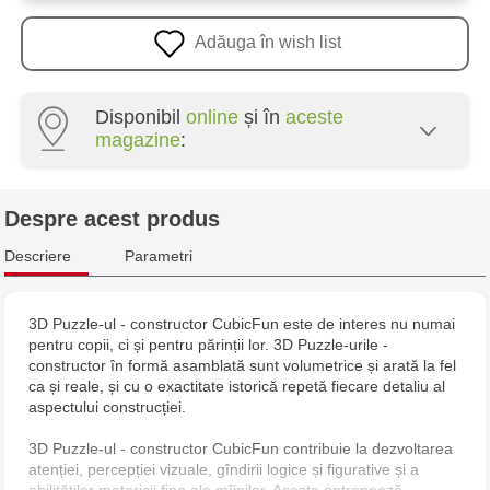
Adăuga în wish list
Disponibil
online
și în
aceste
magazine
:
Crafti Botanica - bd. Decebal, 139
Despre acest produs
Multistore Centru - bd. Cantemir, 6
Descriere
Parametri
3D Puzzle-ul - constructor CubicFun este de interes nu numai
pentru copii, ci și pentru părinții lor. 3D Puzzle-urile -
constructor în formă asamblată sunt volumetrice și arată la fel
ca și reale, și cu o exactitate istorică repetă fiecare detaliu al
aspectului construcției.
3D Puzzle-ul - constructor CubicFun contribuie la dezvoltarea
atenției, percepției vizuale, gîndirii logice și figurative și a