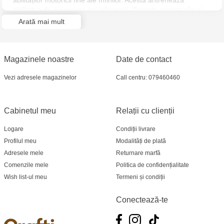
abilităților motoricii fine ale mîinilor. Acesta antrenează
abilitatea de a percepe noi informații, lărgește orizonturile și
îmbogățește lumea interioară a copilului. Modelul tematic
Arată mai mult
strălucitor, din material de înaltă siguranță și calitate, este ușor
și ideal asamblat de mînă, fără a folosi instrumente
suplimentare. Un cadou minunat pentru orice copil.
Magazinele noastre
Date de contact
Vezi adresele magazinelor
Call centru: 079460460
Cabinetul meu
Relații cu clienții
Logare
Condiții livrare
Profilul meu
Modalități de plată
Adresele mele
Returnare marfă
Comenzile mele
Politica de confidențialitate
Wish list-ul meu
Termeni și condiții
Conectează-te