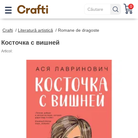
0
Crafti
/
Literatură artistică
/
Romane de dragoste
Косточка с вишней
Articol: