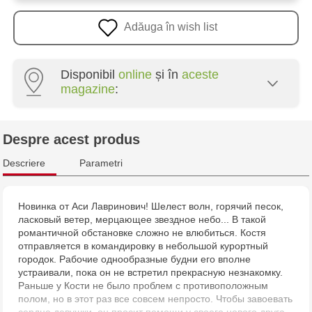
Adăuga în wish list
Disponibil
online
și în
aceste
magazine
:
Crafti Botanica - bd. Decebal, 139
Despre acest produs
Crafti Botanica - bd. Dacia, 49/14
Descriere
Parametri
Crafti Buiucani - str. Alba Iulia, 77/18
Новинка от Аси Лавринович! Шелест волн, горячий песок,
ласковый ветер, мерцающее звездное небо... В такой
Crafti Ciocana - str. Alecu Russo, 61/6
романтичной обстановке сложно не влюбиться. Костя
отправляется в командировку в небольшой курортный
Crafti Riscani - bd. Moscova, 2
городок. Рабочие однообразные будни его вполне
устраивали, пока он не встретил прекрасную незнакомку.
Раньше у Кости не было проблем с противоположным
Crafti Bălți - str. Alexandru Cel Bun, 5
полом, но в этот раз все совсем непросто. Чтобы завоевать