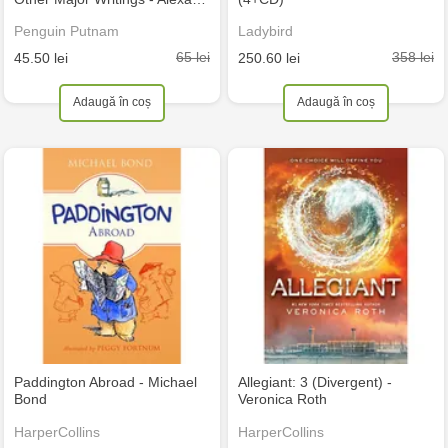
Penguin Putnam
Ladybird
65 lei
358 lei
45.50 lei
250.60 lei
Adaugă în coș
Adaugă în coș
Paddington Abroad - Michael
Allegiant: 3 (Divergent) -
Bond
Veronica Roth
HarperCollins
HarperCollins