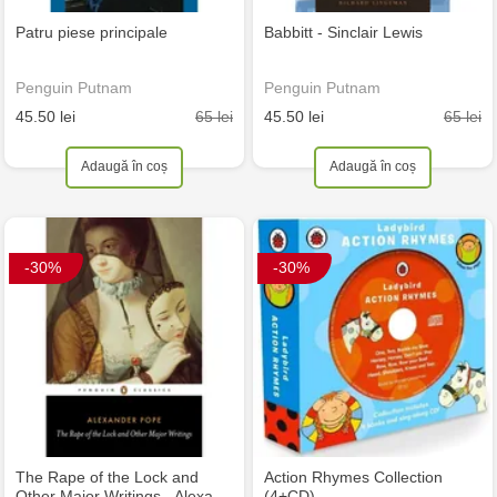
Patru piese principale
Babbitt - Sinclair Lewis
Penguin Putnam
Penguin Putnam
65 lei
65 lei
45.50 lei
45.50 lei
Adaugă în coș
Adaugă în coș
-30%
-30%
The Rape of the Lock and
Action Rhymes Collection
Other Major Writings - Alexa…
(4+CD)