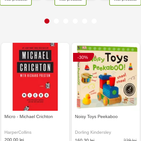
-30%
Micro - Michael Crichton
Noisy Toys Peekaboo
HarperCollins
Dorling Kindersley
200.00 lei
229 lei
160.30 lei