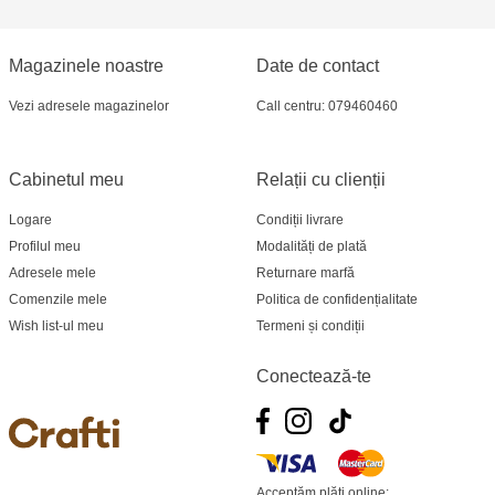
Magazinele noastre
Date de contact
Vezi adresele magazinelor
Call centru: 079460460
Cabinetul meu
Relații cu clienții
Logare
Condiții livrare
Profilul meu
Modalități de plată
Adresele mele
Returnare marfă
Comenzile mele
Politica de confidențialitate
Wish list-ul meu
Termeni și condiții
Conectează-te
Acceptăm plăți online: