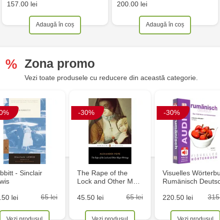
157.00 lei
200.00 lei
Adaugă în coș
Adaugă în coș
Zona promo
%
Vezi toate produsele cu reducere din această categorie.
30%
-30%
-30%
bbitt - Sinclair
The Rape of the
Visuelles Wörterb
wis
Lock and Other M…
Rumänisch Deuts
65 lei
65 lei
315 
.50 lei
45.50 lei
220.50 lei
Vezi produsul
Vezi produsul
Vezi produsul