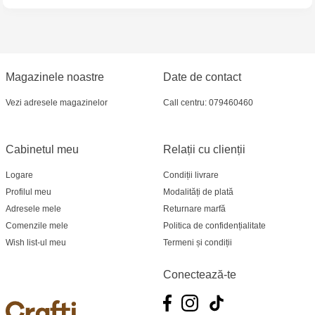
Multistore Centru - bd. Cantemir, 6
Crafti Comrat - str Pobeda,48
Crafti Centru - bd. Ștefan cel Mare și Sfânt,
Magazinele noastre
Date de contact
182
Vezi adresele magazinelor
Call centru: 079460460
Crafti Ciocana - bd. Mircea cel Bătrân,17/3
Cabinetul meu
Relații cu clienții
Crafti Buiucani - str. Ion Creangă, 68/1
Logare
Condiții livrare
Crafti Cahul - str. 31 August 1989, 13
Profilul meu
Modalități de plată
Adresele mele
Returnare marfă
Comenzile mele
Politica de confidențialitate
Wish list-ul meu
Termeni și condiții
Conectează-te