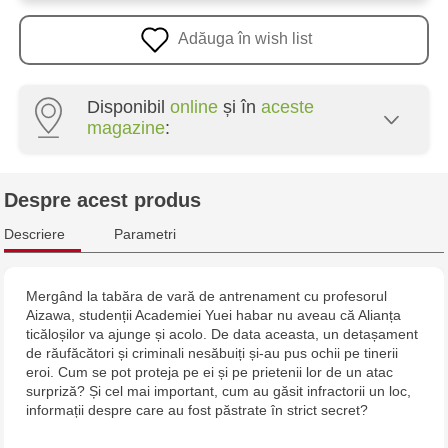
Adăuga în wish list
Disponibil
online
și în
aceste
magazine
:
Crafti Botanica - bd. Decebal, 139
Despre acest produs
Crafti Botanica - bd. Dacia, 49/14
Descriere
Parametri
Crafti Buiucani - str. Alba Iulia, 77/18
Mergând la tabăra de vară de antrenament cu profesorul
Aizawa, studenții Academiei Yuei habar nu aveau că Alianța
Crafti Ciocana - str. Alecu Russo, 61/6
ticăloșilor va ajunge și acolo. De data aceasta, un detașament
de răufăcători și criminali nesăbuiți și-au pus ochii pe tinerii
Crafti Riscani - bd. Moscova, 2
eroi. Cum se pot proteja pe ei și pe prietenii lor de un atac
surpriză? Și cel mai important, cum au găsit infractorii un loc,
informații despre care au fost păstrate în strict secret?
Crafti Bălți - str. Alexandru Cel Bun, 5