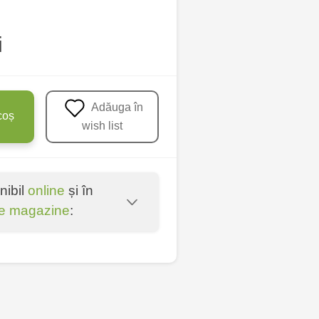
i
Adăuga în
coș
wish list
nibil
online
și în
e magazine
:
u - str. Mihai Viteazul,
nica - bd. Decebal, 139