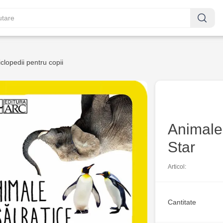
clopedii pentru copii
Animale 
Star
Articol:
Cantitate