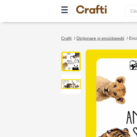
Crafti
/
Dicționare și enciclopedii
/
Enci