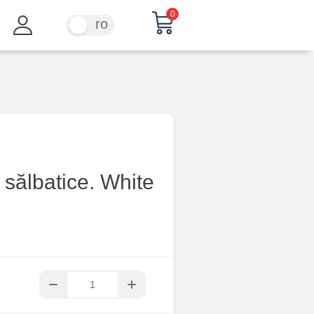
0
ru
ro
sălbatice. White