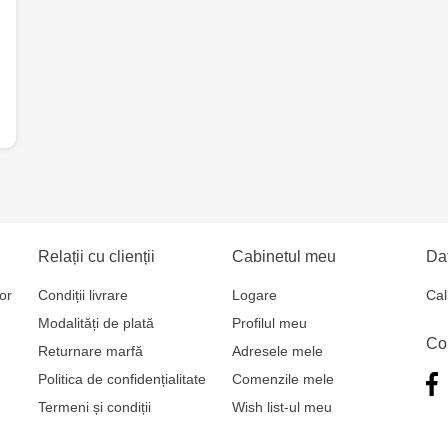
6
Crafti Comr
Crafti Centr
și Sfânt, 18
Crafti Cioca
Bătrân,17/3
Relații cu clienții
Cabinetul meu
Dat
Crafti Buiuc
68/1
or
Condiții livrare
Logare
Cal
Modalități de plată
Profilul meu
Crafti Cioca
Co
Returnare marfă
Adresele mele
Politica de confidențialitate
Comenzile mele
Crafti Căușe
Termeni și condiții
Wish list-ul meu
Eminescu, 