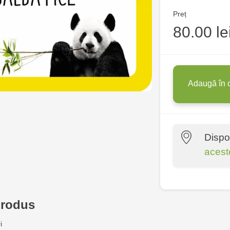
Preț
80.00 le
Adaugă în 
Dispo
acest
Crafti Centr
10/1
produs
Crafti Bota
i