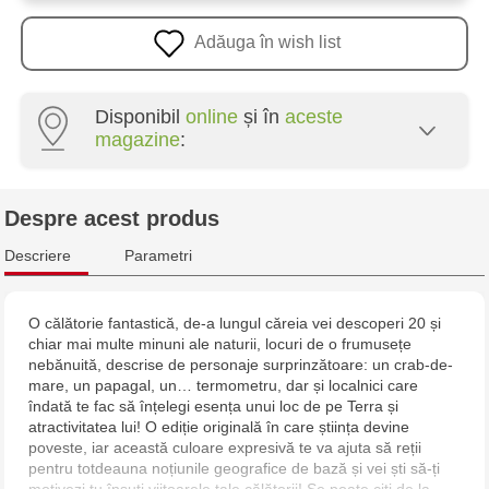
Adăuga în wish list
Disponibil
online
și în
aceste
magazine
:
Crafti Centru - str. Mihai Viteazul, 10/1
Despre acest produs
Crafti Botanica - bd. Decebal, 139
Descriere
Parametri
Crafti Botanica - bd. Dacia, 49/14
O călătorie fantastică, de-a lungul căreia vei descoperi 20 și
chiar mai multe minuni ale naturii, locuri de o frumusețe
Crafti Buiucani - str. Alba Iulia, 77/18
nebănuită, descrise de personaje surprinzătoare: un crab-de-
mare, un papagal, un… termometru, dar și localnici care
Crafti Ciocana - str. Alecu Russo, 61/6
îndată te fac să înțelegi esența unui loc de pe Terra și
atractivitatea lui! O ediție originală în care știința devine
poveste, iar această culoare expresivă te va ajuta să reții
Crafti Riscani - bd. Moscova, 2
pentru totdeauna noțiunile geografice de bază și vei ști să-ți