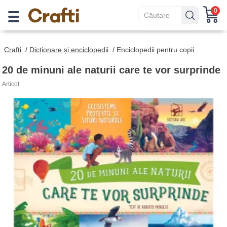
0
Crafti
/
Dicționare și enciclopedii
/
Enciclopedii pentru copii
20 de minuni ale naturii care te vor surprinde
Articol: