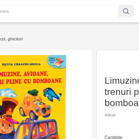
ii, ghicitori
Limuzin
trenuri 
bomboa
Articol:
Cantitate