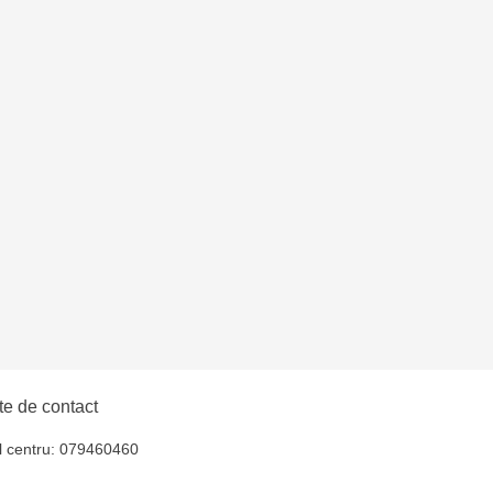
nica - bd. Decebal, 139
ica - bd. Dacia, 49/14
ni - str. Alba Iulia,
na - str. Alecu Russo,
ni - bd. Moscova, 2
- str. Alexandru Cel
e de contact
oșta Veche - str.
l centru: 079460460