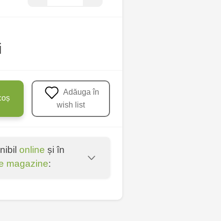
i
Adăuga în
coș
wish list
nibil
online
și în
e magazine
:
u - str. Mihai Viteazul,