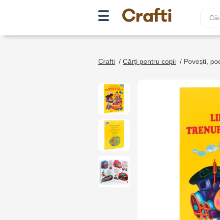
Crafti
/
Cărți pentru copii
/
Povești, poez