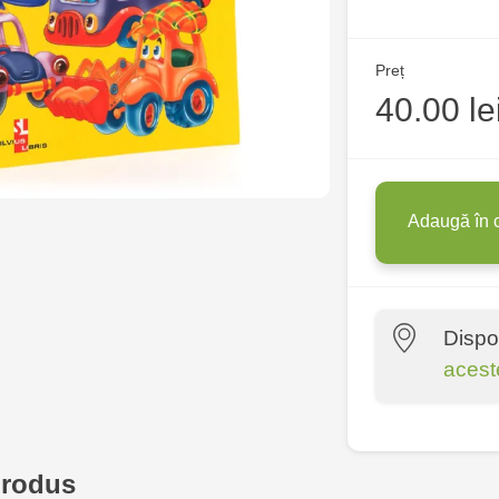
Preț
40.00 le
Adaugă în 
Dispo
acest
Crafti Centr
10/1
produs