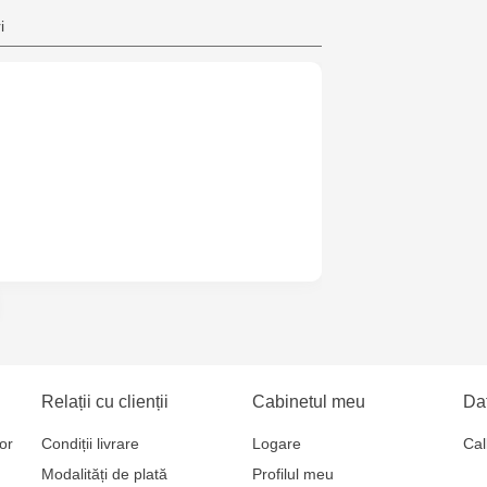
Crafti Bota
i
Crafti Botan
Crafti Buiuca
77/18
Crafti Cioca
61/6
Crafti Risca
Crafti Bălți 
Bun, 5
Relații cu clienții
Cabinetul meu
Dat
Multistore P
or
Condiții livrare
Logare
Cal
Socoleni, 7
Modalități de plată
Profilul meu