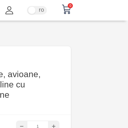
0
ru
ro
e, avioane,
pline cu
ne