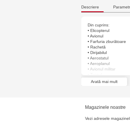
Descriere
Parametr
Din cuprins:
• Elicopterul
• Avionul
• Farfuria zburătoare
• Rachetă
• Dirijabilul
• Aerostatul
• Aeroplanul
• Avionul militar
• Trenul
• Tramvaiul
Arată mai mult
• Autobuzul
• Troleibuzul
• Scuterul
• Motocicletă
Magazinele noastre
Vezi adresele magazinel