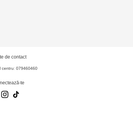
ica - bd. Dacia, 49/14
ni - str. Alba Iulia,
- str. Alexandru Cel
e de contact
oșta Veche - str.
l centru: 079460460
nectează-te
entru - bd. Cantemir,
at - str Pobeda,48
na - bd. Mircea cel