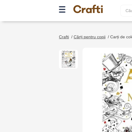
Crafti
/
Cărți pentru copii
/
Carți de colo