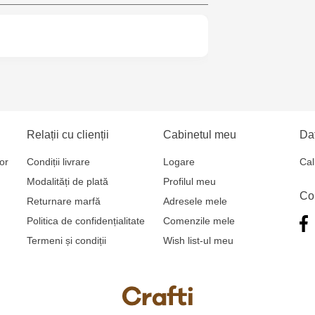
Crafti Botan
Crafti Buiuca
77/18
Crafti Bălți 
Bun, 5
Relații cu clienții
Cabinetul meu
Dat
Multistore P
or
Condiții livrare
Logare
Cal
Socoleni, 7
Modalități de plată
Profilul meu
Co
Returnare marfă
Adresele mele
Multistore C
Politica de confidențialitate
Comenzile mele
6
Termeni și condiții
Wish list-ul meu
Crafti Comr
Crafti Cioca