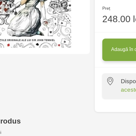
Preț
248.00 l
Adaugă în 
Dispo
acest
Crafti Centr
10/1
produs
Crafti Bota
i