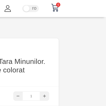
0
ru
ro
 Tara Minunilor.
 colorat