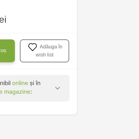
ei
Adăuga în
coș
wish list
nibil
online
și în
e magazine
:
u - str. Mihai Viteazul,
nica - bd. Decebal, 139