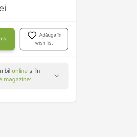
ei
Adăuga în
coș
wish list
nibil
online
și în
e magazine
:
u - str. Mihai Viteazul,
nica - bd. Decebal, 139
ica - bd. Dacia, 49/14