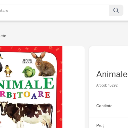
nete
Animale
Articol: 45292
Cantitate
Preț