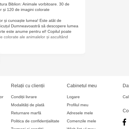
tura Biblion: Animale vorbitoare. 30 de
or și 120 de imagini colorate
Crafti Buiuca
77/18
or și cunoaște lumea! Este atât de
 micuțul Dumneavoastră să descopere lumea
rte este anume pentru el! Copilul poate
Crafti Cioca
ile colorate ale animalelor și ascultând
61/6
e:
Crafti Risca
Crafti Bălți 
Bun, 5
Relații cu clienții
Cabinetul meu
Dat
zoologică
Multistore P
or
Condiții livrare
Logare
Cal
Socoleni, 7
Modalități de plată
Profilul meu
Co
Returnare marfă
Adresele mele
Multistore C
Politica de confidențialitate
Comenzile mele
6
Termeni și condiții
Wish list-ul meu