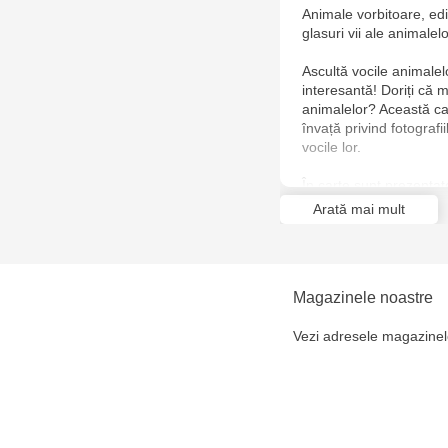
Animale vorbitoare, edi
glasuri vii ale animalel
Ascultă vocile animalel
interesantă! Doriți că
animalelor? Această ca
învață privind fotografi
vocile lor.
În carte sunt prezentat
Arată mai mult
• Animale domestice;
• Animale de pădure;
Magazinele noastre
• Animale din grădina; 
Vezi adresele magazinel
• Mame și pui;