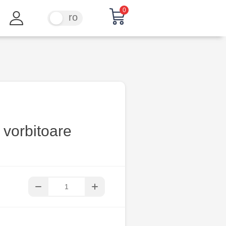
0
ru
ro
 vorbitoare