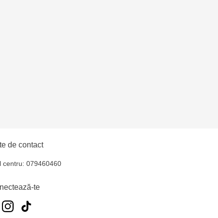
ni - str. Alba Iulia,
na - str. Alecu Russo,
ni - bd. Moscova, 2
- str. Alexandru Cel
e de contact
oșta Veche - str.
l centru: 079460460
nectează-te
entru - bd. Cantemir,