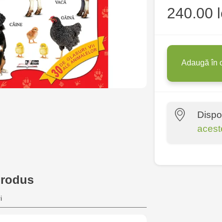
240.00 l
Adaugă în 
Dispo
acest
Crafti Centr
10/1
produs
Crafti Bota
i
Crafti Botan