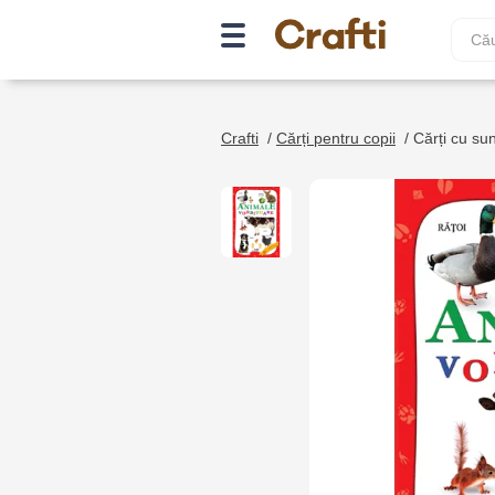
Crafti
/
Cărți pentru copii
/
Cărți cu su