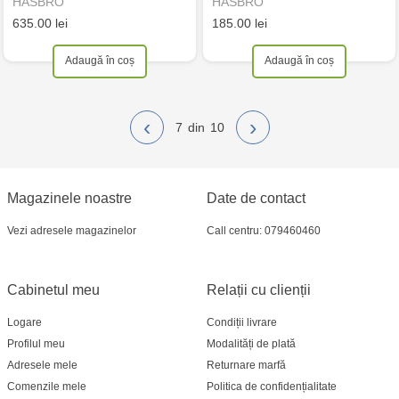
HASBRO
HASBRO
635.00 lei
185.00 lei
Adaugă în coș
Adaugă în coș
‹
›
7
10
Magazinele noastre
Date de contact
Vezi adresele magazinelor
Call centru: 079460460
Cabinetul meu
Relații cu clienții
Logare
Condiții livrare
Profilul meu
Modalități de plată
Adresele mele
Returnare marfă
Comenzile mele
Politica de confidențialitate