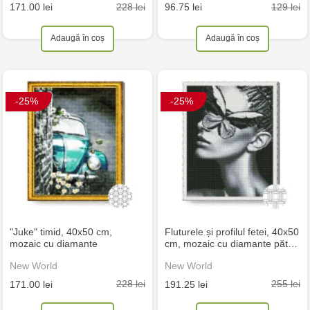
228 lei
129 lei
171.00 lei
96.75 lei
Adaugă în coș
Adaugă în coș
-25%
-25%
"Juke" timid, 40x50 cm,
Fluturele și profilul fetei, 40x50
mozaic cu diamante
cm, mozaic cu diamante păt…
New World
New World
228 lei
255 lei
171.00 lei
191.25 lei