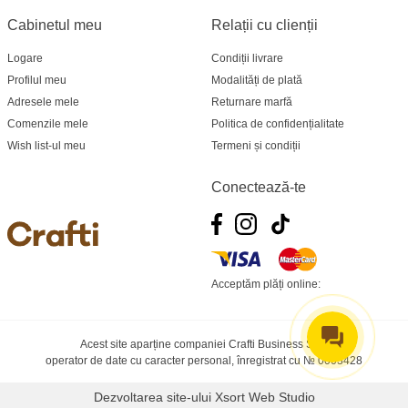
Cabinetul meu
Relații cu clienții
Logare
Condiții livrare
Profilul meu
Modalități de plată
Adresele mele
Returnare marfă
Comenzile mele
Politica de confidențialitate
Wish list-ul meu
Termeni și condiții
Conectează-te
Acceptăm plăți online:
Acest site aparține companiei Crafti Business SRL
operator de date cu caracter personal, înregistrat cu № 0003428
Dezvoltarea site-ului
Xsort Web Studio