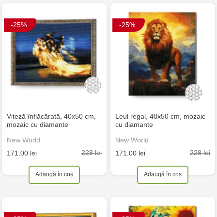
-25%
-25%
Viteză înflăcărată, 40x50 cm,
Leul regal, 40x50 cm, mozaic
mozaic cu diamante
cu diamante
New World
New World
228 lei
228 lei
171.00 lei
171.00 lei
Adaugă în coș
Adaugă în coș