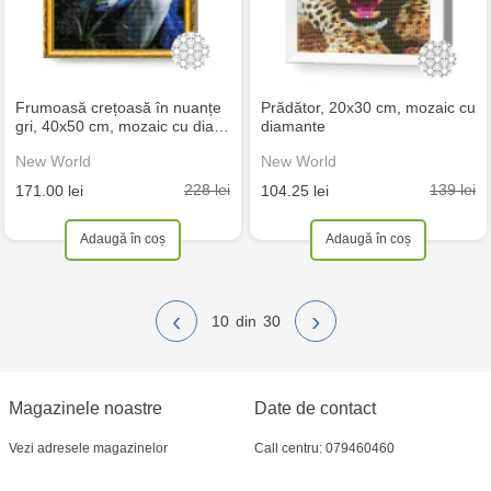
Frumoasă crețoasă în nuanțe
Prădător, 20x30 cm, mozaic cu
gri, 40x50 cm, mozaic cu dia…
diamante
New World
New World
228 lei
139 lei
171.00 lei
104.25 lei
Adaugă în coș
Adaugă în coș
‹
›
10
30
Magazinele noastre
Date de contact
Vezi adresele magazinelor
Call centru: 079460460