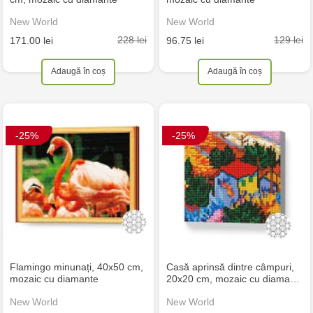
New World
New World
228 lei
129 lei
171.00 lei
96.75 lei
Adaugă în coș
Adaugă în coș
-25%
-25%
Flamingo minunați, 40x50 cm,
Casă aprinsă dintre câmpuri,
mozaic cu diamante
20x20 cm, mozaic cu diama…
New World
New World