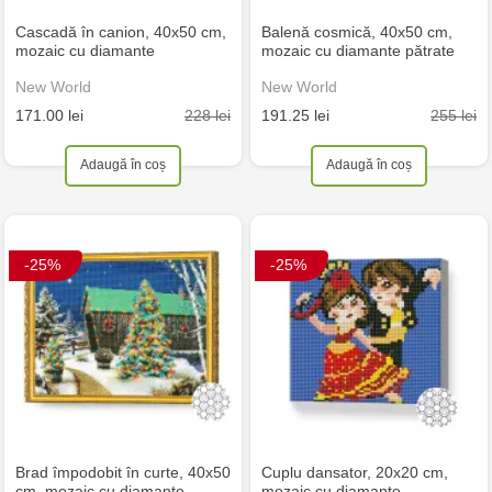
Cascadă în canion, 40x50 cm,
Balenă cosmică, 40x50 cm,
mozaic cu diamante
mozaic cu diamante pătrate
New World
New World
228 lei
255 lei
171.00 lei
191.25 lei
Adaugă în coș
Adaugă în coș
-25%
-25%
Brad împodobit în curte, 40x50
Cuplu dansator, 20x20 cm,
cm, mozaic cu diamante
mozaic cu diamante