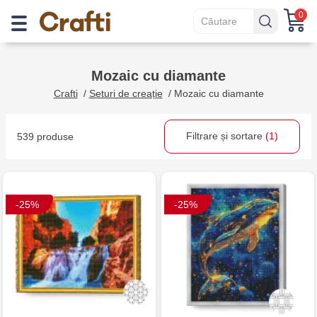
0
Mozaic cu diamante
Crafti
/
Seturi de creație
/
Mozaic cu diamante
Filtrare și sortare
(1)
539 produse
-25%
-25%