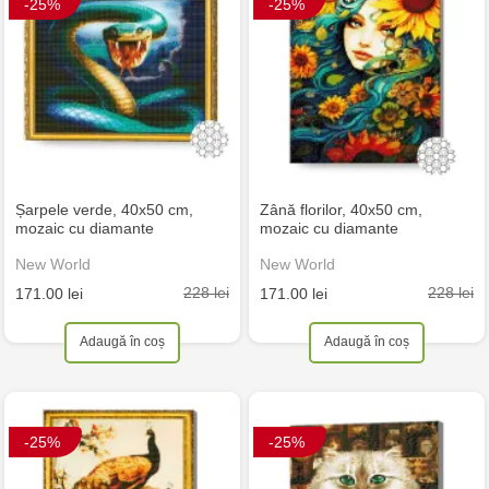
-25%
-25%
Șarpele verde, 40x50 cm,
Zână florilor, 40x50 cm,
mozaic cu diamante
mozaic cu diamante
New World
New World
228 lei
228 lei
171.00 lei
171.00 lei
Adaugă în coș
Adaugă în coș
-25%
-25%