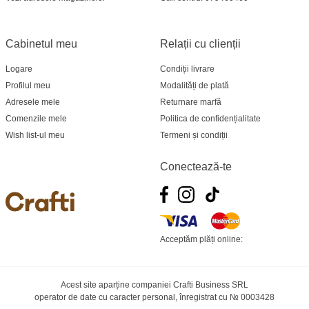
Cabinetul meu
Relații cu clienții
Logare
Condiții livrare
Profilul meu
Modalități de plată
Adresele mele
Returnare marfă
Comenzile mele
Politica de confidențialitate
Wish list-ul meu
Termeni și condiții
Conectează-te
Acceptăm plăți online:
Acest site aparține companiei Crafti Business SRL
operator de date cu caracter personal, înregistrat cu № 0003428