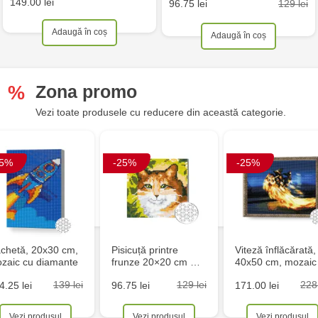
149.00 lei
129 lei
96.75 lei
Adaugă în coș
Adaugă în coș
Zona promo
%
Vezi toate produsele cu reducere din această categorie.
25%
-25%
-25%
chetă, 20x30 cm,
Pisicuță printre
Viteză înflăcărată,
zaic cu diamante
frunze 20×20 cm …
40x50 cm, mozai
139 lei
129 lei
228 
4.25 lei
96.75 lei
171.00 lei
Vezi produsul
Vezi produsul
Vezi produsul