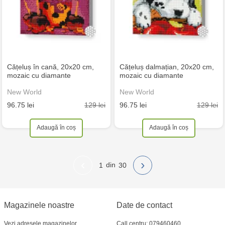
Cățeluș în cană, 20x20 cm,
Cățeluș dalmațian, 20x20 cm,
mozaic cu diamante
mozaic cu diamante
New World
New World
129 lei
129 lei
96.75 lei
96.75 lei
Adaugă în coș
Adaugă în coș
‹
›
1
30
Magazinele noastre
Date de contact
Vezi adresele magazinelor
Call centru: 079460460