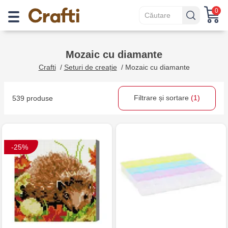
0
Mozaic cu diamante
Crafti
/
Seturi de creație
/
Mozaic cu diamante
Filtrare și sortare
(1)
539 produse
-25%