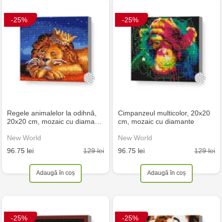
-25%
-25%
Regele animalelor la odihnă,
Cimpanzeul multicolor, 20x20
20x20 cm, mozaic cu diama…
cm, mozaic cu diamante
New World
New World
129 lei
129 lei
96.75 lei
96.75 lei
Adaugă în coș
Adaugă în coș
-25%
-25%