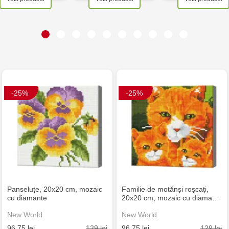
-25%
-25%
Panseluțe, 20x20 cm, mozaic
Familie de motănși roșcați,
cu diamante
20x20 cm, mozaic cu diama…
New World
New World
129 lei
129 lei
96.75 lei
96.75 lei