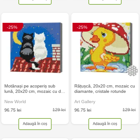
-25%
-25%
Motănași pe acoperiș sub
Rățușcă, 20x20 cm, mozaic cu
lună, 20x20 cm, mozaic cu d…
diamante, cristale rotunde
New World
Art Gallery
129 lei
129 lei
96.75 lei
96.75 lei
Adaugă în coș
Adaugă în coș