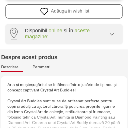
Adăuga în wish list
Disponibil
online
și în
aceste
magazine
:
Crafti Centru - str. Mihai Viteazul, 10/1
Despre acest produs
Crafti Botanica - bd. Decebal, 139
Descriere
Parametri
Crafti Botanica - bd. Dacia, 49/14
Arta și meșteșugăritul se întâlnesc într-o jucărie de tip nou și
concept captivant Crystal Art Buddies!
Crafti Buiucani - str. Alba Iulia, 77/18
Crystal Art Buddies sunt truse de artizanat perfecte pentru
Crafti Ciocana - str. Alecu Russo, 61/6
copii și adulți cu ajutorul cărora îți poți crea propriile figurine
din lemn Crystal Art de colecție, strălucitoare și frumoase,
folosind tehnica Crystal Art, numită și Diamond Painting sau
Crafti Bălți - str. Alexandru Cel Bun, 5
Diamond Art. Crearea unui Crystal Art Buddy durează 20 până