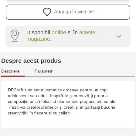
Adăuga în wish list
Disponibil
online
și în
aceste
magazine
:
Crafti Centru - str. Mihai Viteazul, 10/1
Despre acest produs
Descriere
Parametri
DPCraft sunt seturi tematice grozave pentru un copil,
adolescent sau adult. Inspiră-te și creează-ți propria
compoziție unică folosind elementele propuse ale setului.
Treziți-vă creatorul interior și creați și împărtășiți bucuria
creativității în fiecare zi cu ceilalți!