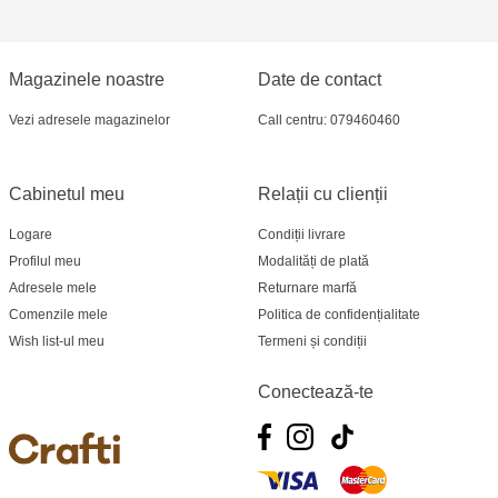
Magazinele noastre
Date de contact
Vezi adresele magazinelor
Call centru: 079460460
Cabinetul meu
Relații cu clienții
Logare
Condiții livrare
Profilul meu
Modalități de plată
Adresele mele
Returnare marfă
Comenzile mele
Politica de confidențialitate
Wish list-ul meu
Termeni și condiții
Conectează-te