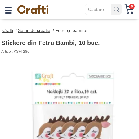
0
Crafti
/
Seturi de creație
/
Fetru și foamiran
Stickere din Fetru Bambi, 10 buc.
Articol: KSFI-286